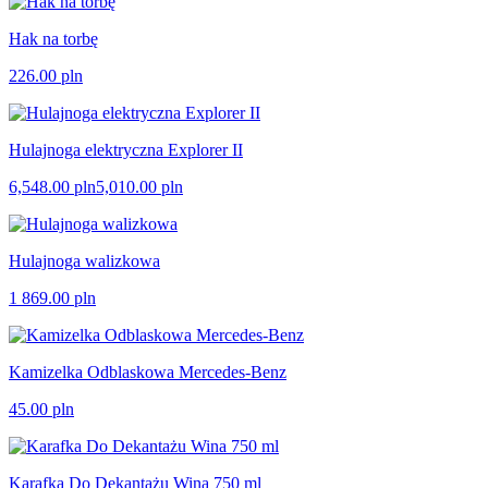
Hak na torbę
226.00
pln
Hulajnoga elektryczna Explorer II
6,548.00 pln
5,010.00 pln
Hulajnoga walizkowa
1 869.00
pln
Kamizelka Odblaskowa Mercedes-Benz
45.00
pln
Karafka Do Dekantażu Wina 750 ml