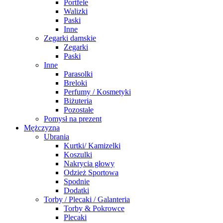
Portfele
Walizki
Paski
Inne
Zegarki damskie
Zegarki
Paski
Inne
Parasolki
Breloki
Perfumy / Kosmetyki
Biżuteria
Pozostałe
Pomysł na prezent
Mężczyzna
Ubrania
Kurtki/ Kamizelki
Koszulki
Nakrycia głowy
Odzież Sportowa
Spodnie
Dodatki
Torby / Plecaki / Galanteria
Torby & Pokrowce
Plecaki