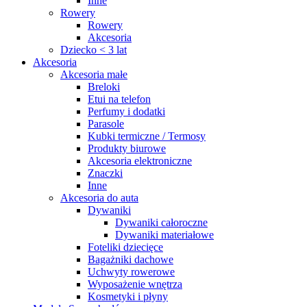
Inne
Rowery
Rowery
Akcesoria
Dziecko < 3 lat
Akcesoria
Akcesoria małe
Breloki
Etui na telefon
Perfumy i dodatki
Parasole
Kubki termiczne / Termosy
Produkty biurowe
Akcesoria elektroniczne
Znaczki
Inne
Akcesoria do auta
Dywaniki
Dywaniki całoroczne
Dywaniki materiałowe
Foteliki dziecięce
Bagażniki dachowe
Uchwyty rowerowe
Wyposażenie wnętrza
Kosmetyki i płyny