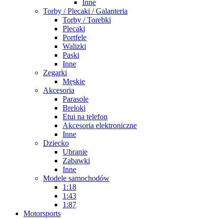
Inne
Torby / Plecaki / Galanteria
Torby / Torebki
Plecaki
Portfele
Walizki
Paski
Inne
Zegarki
Męskie
Akcesoria
Parasole
Breloki
Etui na telefon
Akcesoria elektroniczne
Inne
Dziecko
Ubranie
Zabawki
Inne
Modele samochodów
1:18
1:43
1:87
Motorsports