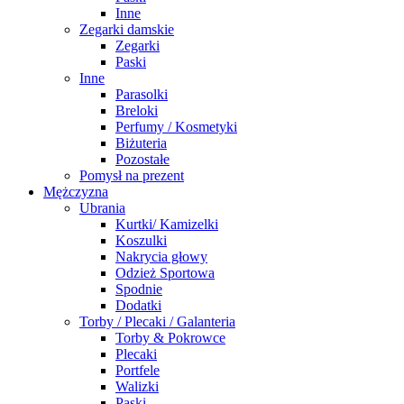
Inne
Zegarki damskie
Zegarki
Paski
Inne
Parasolki
Breloki
Perfumy / Kosmetyki
Biżuteria
Pozostałe
Pomysł na prezent
Mężczyzna
Ubrania
Kurtki/ Kamizelki
Koszulki
Nakrycia głowy
Odzież Sportowa
Spodnie
Dodatki
Torby / Plecaki / Galanteria
Torby & Pokrowce
Plecaki
Portfele
Walizki
Paski