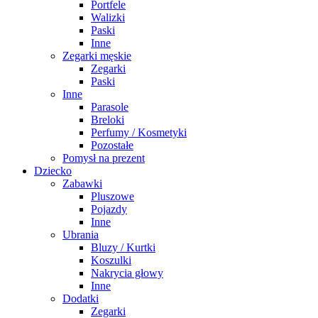
Portfele
Walizki
Paski
Inne
Zegarki męskie
Zegarki
Paski
Inne
Parasole
Breloki
Perfumy / Kosmetyki
Pozostałe
Pomysł na prezent
Dziecko
Zabawki
Pluszowe
Pojazdy
Inne
Ubrania
Bluzy / Kurtki
Koszulki
Nakrycia głowy
Inne
Dodatki
Zegarki