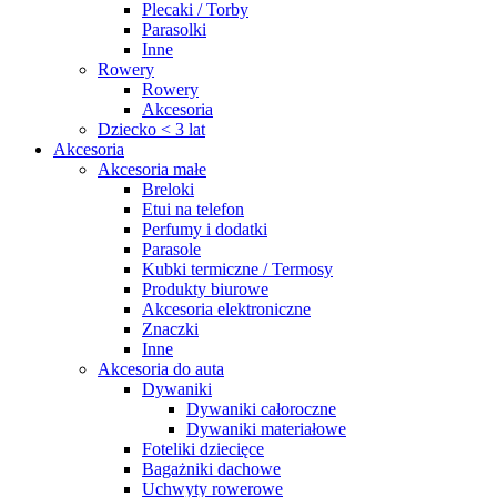
Plecaki / Torby
Parasolki
Inne
Rowery
Rowery
Akcesoria
Dziecko < 3 lat
Akcesoria
Akcesoria małe
Breloki
Etui na telefon
Perfumy i dodatki
Parasole
Kubki termiczne / Termosy
Produkty biurowe
Akcesoria elektroniczne
Znaczki
Inne
Akcesoria do auta
Dywaniki
Dywaniki całoroczne
Dywaniki materiałowe
Foteliki dziecięce
Bagażniki dachowe
Uchwyty rowerowe