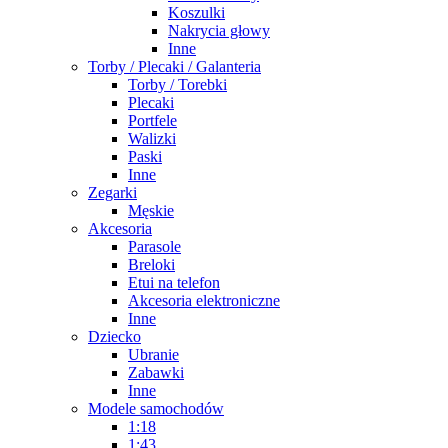
Koszulki
Nakrycia głowy
Inne
Torby / Plecaki / Galanteria
Torby / Torebki
Plecaki
Portfele
Walizki
Paski
Inne
Zegarki
Męskie
Akcesoria
Parasole
Breloki
Etui na telefon
Akcesoria elektroniczne
Inne
Dziecko
Ubranie
Zabawki
Inne
Modele samochodów
1:18
1:43