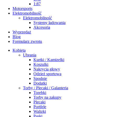
1:87
Motorsports
Elektromobilność
Elektromobilność
Systemy ładowania
Akcesoria
Wyprzedaż
Blog
Formularz zwrotu
Kobieta
Ubrania
Kurtki / Kamizelki
Koszulki
Nakrycia głowy
Odzież sportowa
Spodnie
Dodatki
Torby / Plecaki / Galanteria
Torebki
Torby na zakupy
Plecaki
Portfele
Walizki
Paski