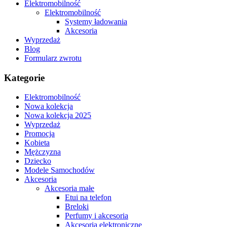
Elektromobilność
Elektromobilność
Systemy ładowania
Akcesoria
Wyprzedaż
Blog
Formularz zwrotu
Kategorie
Elektromobilność
Nowa kolekcja
Nowa kolekcja 2025
Wyprzedaż
Promocja
Kobieta
Mężczyzna
Dziecko
Modele Samochodów
Akcesoria
Akcesoria małe
Etui na telefon
Breloki
Perfumy i akcesoria
Akcesoria elektroniczne