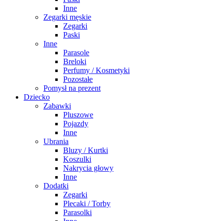
Inne
Zegarki męskie
Zegarki
Paski
Inne
Parasole
Breloki
Perfumy / Kosmetyki
Pozostałe
Pomysł na prezent
Dziecko
Zabawki
Pluszowe
Pojazdy
Inne
Ubrania
Bluzy / Kurtki
Koszulki
Nakrycia głowy
Inne
Dodatki
Zegarki
Plecaki / Torby
Parasolki