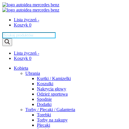
Lista życzeń -
Koszyk 0
Wyszukiwarka
produktów
Lista życzeń -
Koszyk 0
Kobieta
Ubrania
Kurtki / Kamizelki
Koszulki
Nakrycia głowy
Odzież sportowa
Spodnie
Dodatki
Torby / Plecaki / Galanteria
Torebki
Torby na zakupy
Plecaki