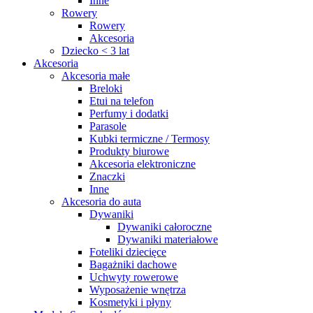
Inne
Rowery
Rowery
Akcesoria
Dziecko < 3 lat
Akcesoria
Akcesoria małe
Breloki
Etui na telefon
Perfumy i dodatki
Parasole
Kubki termiczne / Termosy
Produkty biurowe
Akcesoria elektroniczne
Znaczki
Inne
Akcesoria do auta
Dywaniki
Dywaniki całoroczne
Dywaniki materiałowe
Foteliki dziecięce
Bagażniki dachowe
Uchwyty rowerowe
Wyposażenie wnętrza
Kosmetyki i płyny