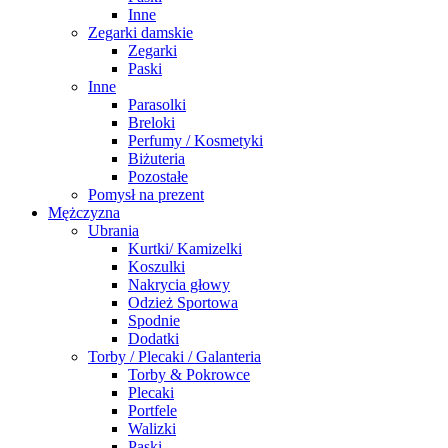
Inne
Zegarki damskie
Zegarki
Paski
Inne
Parasolki
Breloki
Perfumy / Kosmetyki
Biżuteria
Pozostałe
Pomysł na prezent
Mężczyzna
Ubrania
Kurtki/ Kamizelki
Koszulki
Nakrycia głowy
Odzież Sportowa
Spodnie
Dodatki
Torby / Plecaki / Galanteria
Torby & Pokrowce
Plecaki
Portfele
Walizki
Paski