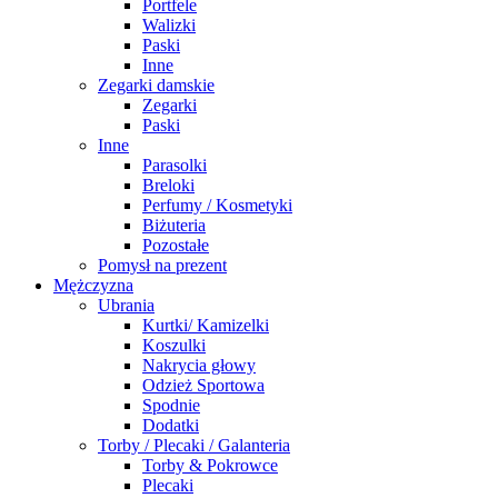
Portfele
Walizki
Paski
Inne
Zegarki damskie
Zegarki
Paski
Inne
Parasolki
Breloki
Perfumy / Kosmetyki
Biżuteria
Pozostałe
Pomysł na prezent
Mężczyzna
Ubrania
Kurtki/ Kamizelki
Koszulki
Nakrycia głowy
Odzież Sportowa
Spodnie
Dodatki
Torby / Plecaki / Galanteria
Torby & Pokrowce
Plecaki