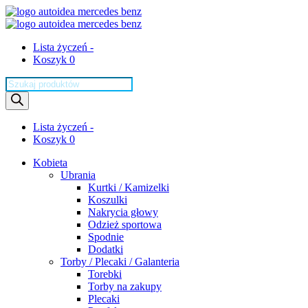
Lista życzeń -
Koszyk 0
Wyszukiwarka
produktów
Lista życzeń -
Koszyk 0
Kobieta
Ubrania
Kurtki / Kamizelki
Koszulki
Nakrycia głowy
Odzież sportowa
Spodnie
Dodatki
Torby / Plecaki / Galanteria
Torebki
Torby na zakupy
Plecaki