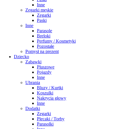
Inne
Zegarki męskie
Zegarki
Paski
Inne
Parasole
Breloki
Perfumy / Kosmetyki
Pozostałe
Pomysł na prezent
Dziecko
Zabawki
Pluszowe
Pojazdy
Inne
Ubrania
Bluzy / Kurtki
Koszulki
Nakrycia głowy
Inne
Dodatki
Zegarki
Plecaki / Torby
Parasolki