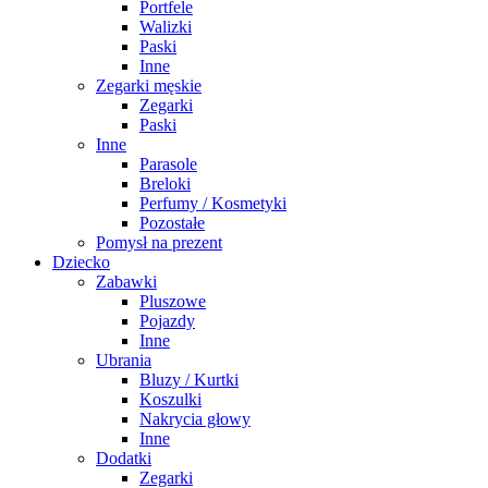
Portfele
Walizki
Paski
Inne
Zegarki męskie
Zegarki
Paski
Inne
Parasole
Breloki
Perfumy / Kosmetyki
Pozostałe
Pomysł na prezent
Dziecko
Zabawki
Pluszowe
Pojazdy
Inne
Ubrania
Bluzy / Kurtki
Koszulki
Nakrycia głowy
Inne
Dodatki
Zegarki