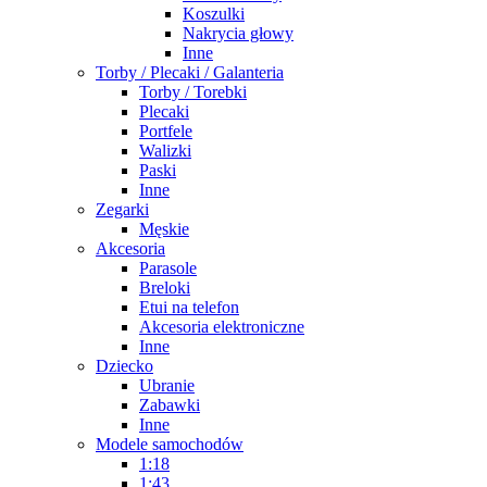
Koszulki
Nakrycia głowy
Inne
Torby / Plecaki / Galanteria
Torby / Torebki
Plecaki
Portfele
Walizki
Paski
Inne
Zegarki
Męskie
Akcesoria
Parasole
Breloki
Etui na telefon
Akcesoria elektroniczne
Inne
Dziecko
Ubranie
Zabawki
Inne
Modele samochodów
1:18
1:43