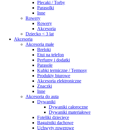
Plecaki / Torby
Parasolki
Inne
Rowery
Rowery
Akcesoria
Dziecko < 3 lat
Akcesoria
Akcesoria małe
Breloki
Etui na telefon
Perfumy i dodatki
Parasole
Kubki termiczne / Termosy
Produkty biurowe
Akcesoria elektroniczne
Znaczki
Inne
Akcesoria do auta
Dywaniki
Dywaniki całoroczne
Dywaniki materiałowe
Foteliki dziecięce
Bagażniki dachowe
Uchwyty rowerowe