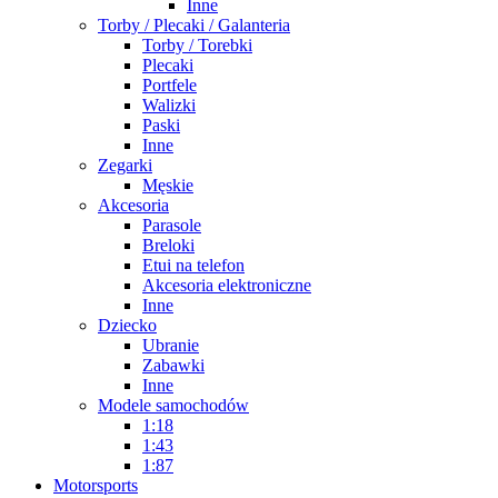
Inne
Torby / Plecaki / Galanteria
Torby / Torebki
Plecaki
Portfele
Walizki
Paski
Inne
Zegarki
Męskie
Akcesoria
Parasole
Breloki
Etui na telefon
Akcesoria elektroniczne
Inne
Dziecko
Ubranie
Zabawki
Inne
Modele samochodów
1:18
1:43
1:87
Motorsports