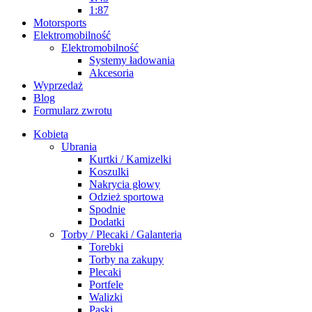
1:87
Motorsports
Elektromobilność
Elektromobilność
Systemy ładowania
Akcesoria
Wyprzedaż
Blog
Formularz zwrotu
Kobieta
Ubrania
Kurtki / Kamizelki
Koszulki
Nakrycia głowy
Odzież sportowa
Spodnie
Dodatki
Torby / Plecaki / Galanteria
Torebki
Torby na zakupy
Plecaki
Portfele
Walizki
Paski