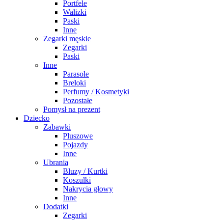
Portfele
Walizki
Paski
Inne
Zegarki męskie
Zegarki
Paski
Inne
Parasole
Breloki
Perfumy / Kosmetyki
Pozostałe
Pomysł na prezent
Dziecko
Zabawki
Pluszowe
Pojazdy
Inne
Ubrania
Bluzy / Kurtki
Koszulki
Nakrycia głowy
Inne
Dodatki
Zegarki