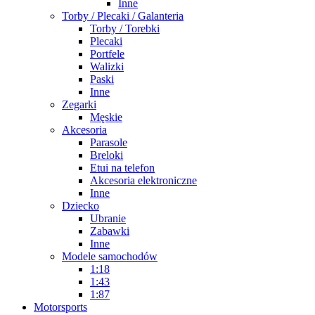
Inne
Torby / Plecaki / Galanteria
Torby / Torebki
Plecaki
Portfele
Walizki
Paski
Inne
Zegarki
Męskie
Akcesoria
Parasole
Breloki
Etui na telefon
Akcesoria elektroniczne
Inne
Dziecko
Ubranie
Zabawki
Inne
Modele samochodów
1:18
1:43
1:87
Motorsports