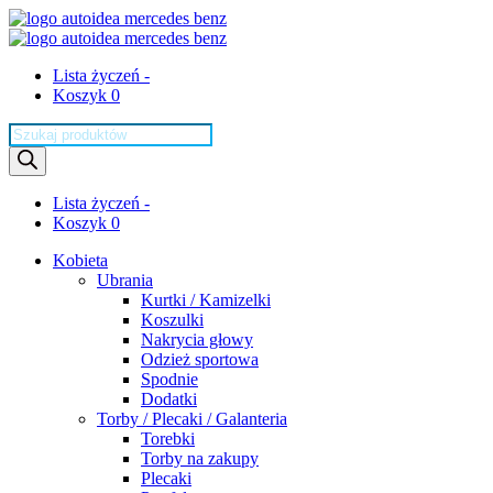
Lista życzeń -
Koszyk 0
Wyszukiwarka
produktów
Lista życzeń -
Koszyk 0
Kobieta
Ubrania
Kurtki / Kamizelki
Koszulki
Nakrycia głowy
Odzież sportowa
Spodnie
Dodatki
Torby / Plecaki / Galanteria
Torebki
Torby na zakupy
Plecaki