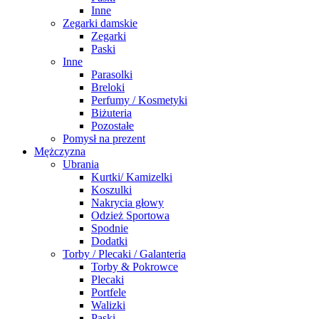
Inne
Zegarki damskie
Zegarki
Paski
Inne
Parasolki
Breloki
Perfumy / Kosmetyki
Biżuteria
Pozostałe
Pomysł na prezent
Mężczyzna
Ubrania
Kurtki/ Kamizelki
Koszulki
Nakrycia głowy
Odzież Sportowa
Spodnie
Dodatki
Torby / Plecaki / Galanteria
Torby & Pokrowce
Plecaki
Portfele
Walizki
Paski