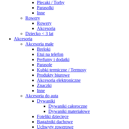
Plecaki / Torby
Parasolki
Inne
Rowery
Rowery
Akcesoria
Dziecko < 3 lat
Akcesoria
Akcesoria małe
Breloki
Etui na telefon
Perfumy i dodatki
Parasole
Kubki termiczne / Termosy
Produkty biurowe
Akcesoria elektroniczne
Znaczki
Inne
Akcesoria do auta
Dywaniki
Dywaniki całoroczne
Dywaniki materiałowe
Foteliki dziecięce
Bagażniki dachowe
Uchwyty rowerowe