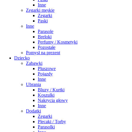
Inne
Zegarki męskie
Zegarki
Paski
Inne
Parasole
Breloki
Perfumy / Kosmetyki
Pozostałe
Pomysł na prezent
Dziecko
Zabawki
Pluszowe
Pojazdy
Inne
Ubrania
Bluzy / Kurtki
Koszulki
Nakrycia głowy
Inne
Dodatki
Zegarki
Plecaki / Torby
Parasolki