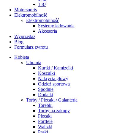
1:87
Motorsports
Elektromobilność
Elektromobilność
Systemy ładowania
Akcesoria
Wyprzedaż
Blog
Formularz zwrotu
Kobieta
Ubrania
Kurtki / Kamizelki
Koszulki
Nakrycia głowy
Odzież sportowa
Spodnie
Dodatki
Torby / Plecaki / Galanteria
Torebki
Torby na zakupy
Plecaki
Portfele
Walizki
Paski