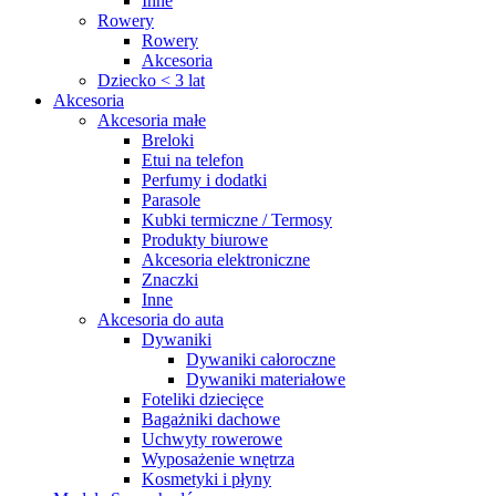
Inne
Rowery
Rowery
Akcesoria
Dziecko < 3 lat
Akcesoria
Akcesoria małe
Breloki
Etui na telefon
Perfumy i dodatki
Parasole
Kubki termiczne / Termosy
Produkty biurowe
Akcesoria elektroniczne
Znaczki
Inne
Akcesoria do auta
Dywaniki
Dywaniki całoroczne
Dywaniki materiałowe
Foteliki dziecięce
Bagażniki dachowe
Uchwyty rowerowe
Wyposażenie wnętrza
Kosmetyki i płyny