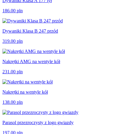
Dywaniki Klasa A 177 tył
186.00
pln
Dywaniki Klasa B 247 przód
319.00
pln
Nakrętki AMG na wentyle kół
231.00
pln
Nakrętki na wentyle kół
138.00
pln
Parasol przezroczysty z logo gwiazdy
197.00
pln