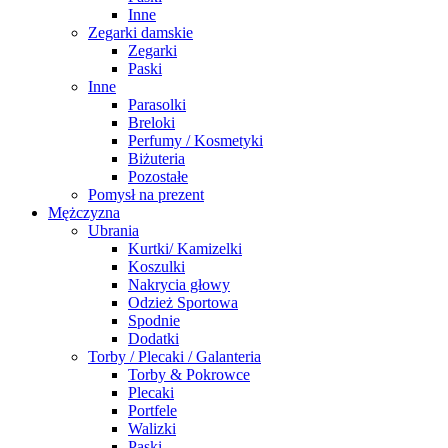
Inne
Zegarki damskie
Zegarki
Paski
Inne
Parasolki
Breloki
Perfumy / Kosmetyki
Biżuteria
Pozostałe
Pomysł na prezent
Mężczyzna
Ubrania
Kurtki/ Kamizelki
Koszulki
Nakrycia głowy
Odzież Sportowa
Spodnie
Dodatki
Torby / Plecaki / Galanteria
Torby & Pokrowce
Plecaki
Portfele
Walizki
Paski