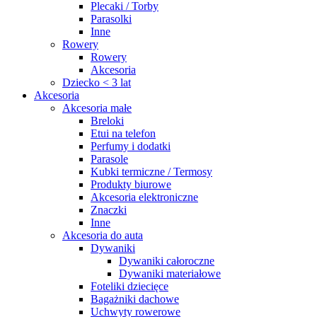
Plecaki / Torby
Parasolki
Inne
Rowery
Rowery
Akcesoria
Dziecko < 3 lat
Akcesoria
Akcesoria małe
Breloki
Etui na telefon
Perfumy i dodatki
Parasole
Kubki termiczne / Termosy
Produkty biurowe
Akcesoria elektroniczne
Znaczki
Inne
Akcesoria do auta
Dywaniki
Dywaniki całoroczne
Dywaniki materiałowe
Foteliki dziecięce
Bagażniki dachowe
Uchwyty rowerowe