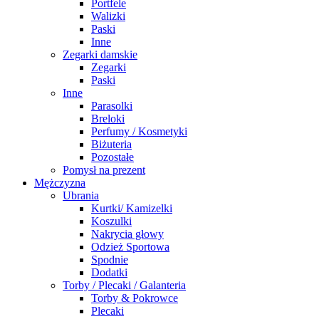
Portfele
Walizki
Paski
Inne
Zegarki damskie
Zegarki
Paski
Inne
Parasolki
Breloki
Perfumy / Kosmetyki
Biżuteria
Pozostałe
Pomysł na prezent
Mężczyzna
Ubrania
Kurtki/ Kamizelki
Koszulki
Nakrycia głowy
Odzież Sportowa
Spodnie
Dodatki
Torby / Plecaki / Galanteria
Torby & Pokrowce
Plecaki