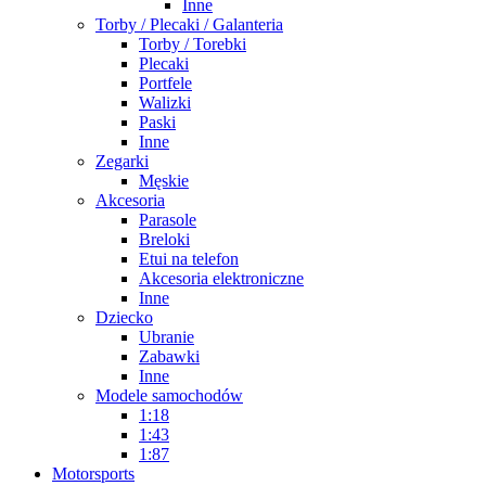
Inne
Torby / Plecaki / Galanteria
Torby / Torebki
Plecaki
Portfele
Walizki
Paski
Inne
Zegarki
Męskie
Akcesoria
Parasole
Breloki
Etui na telefon
Akcesoria elektroniczne
Inne
Dziecko
Ubranie
Zabawki
Inne
Modele samochodów
1:18
1:43
1:87
Motorsports