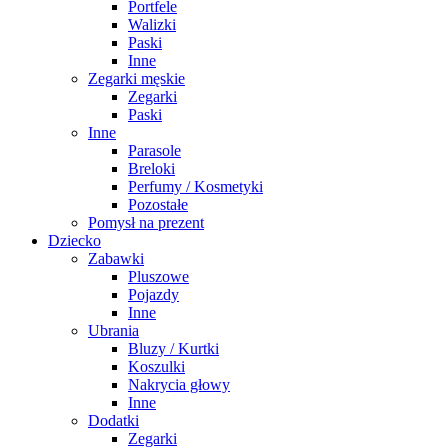
Portfele
Walizki
Paski
Inne
Zegarki męskie
Zegarki
Paski
Inne
Parasole
Breloki
Perfumy / Kosmetyki
Pozostałe
Pomysł na prezent
Dziecko
Zabawki
Pluszowe
Pojazdy
Inne
Ubrania
Bluzy / Kurtki
Koszulki
Nakrycia głowy
Inne
Dodatki
Zegarki