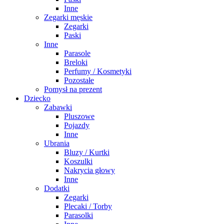
Inne
Zegarki męskie
Zegarki
Paski
Inne
Parasole
Breloki
Perfumy / Kosmetyki
Pozostałe
Pomysł na prezent
Dziecko
Zabawki
Pluszowe
Pojazdy
Inne
Ubrania
Bluzy / Kurtki
Koszulki
Nakrycia głowy
Inne
Dodatki
Zegarki
Plecaki / Torby
Parasolki