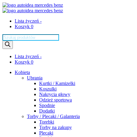
Lista życzeń -
Koszyk 0
Wyszukiwarka
produktów
Lista życzeń -
Koszyk 0
Kobieta
Ubrania
Kurtki / Kamizelki
Koszulki
Nakrycia głowy
Odzież sportowa
Spodnie
Dodatki
Torby / Plecaki / Galanteria
Torebki
Torby na zakupy
Plecaki