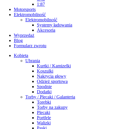
1:87
Motorsports
Elektromobilność
Elektromobilność
Systemy ładowania
Akcesoria
Wyprzedaż
Blog
Formularz zwrotu
Kobieta
Ubrania
Kurtki / Kamizelki
Koszulki
Nakrycia głowy
Odzież sportowa
Spodnie
Dodatki
Torby / Plecaki / Galanteria
Torebki
Torby na zakupy
Plecaki
Portfele
Walizki
Paski