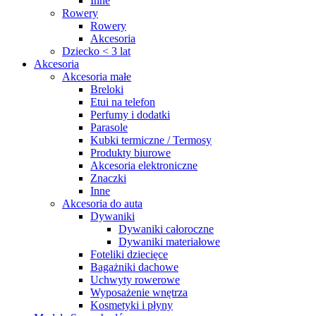
Inne
Rowery
Rowery
Akcesoria
Dziecko < 3 lat
Akcesoria
Akcesoria małe
Breloki
Etui na telefon
Perfumy i dodatki
Parasole
Kubki termiczne / Termosy
Produkty biurowe
Akcesoria elektroniczne
Znaczki
Inne
Akcesoria do auta
Dywaniki
Dywaniki całoroczne
Dywaniki materiałowe
Foteliki dziecięce
Bagażniki dachowe
Uchwyty rowerowe
Wyposażenie wnętrza
Kosmetyki i płyny