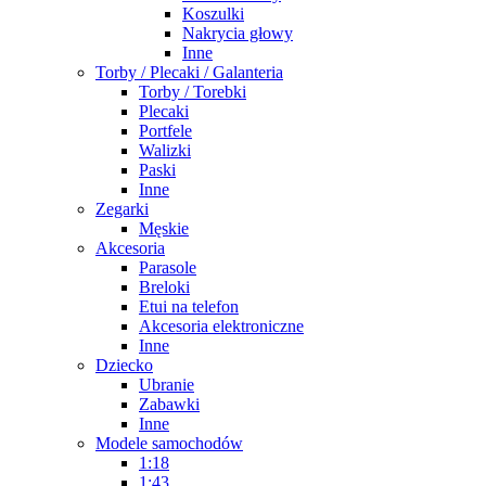
Koszulki
Nakrycia głowy
Inne
Torby / Plecaki / Galanteria
Torby / Torebki
Plecaki
Portfele
Walizki
Paski
Inne
Zegarki
Męskie
Akcesoria
Parasole
Breloki
Etui na telefon
Akcesoria elektroniczne
Inne
Dziecko
Ubranie
Zabawki
Inne
Modele samochodów
1:18
1:43