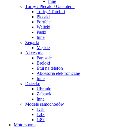
Inne
Torby / Plecaki / Galanteria
Torby / Torebki
Plecaki
Portfele
Walizki
Paski
Inne
Zegarki
Męskie
Akcesoria
Parasole
Breloki
Etui na telefon
Akcesoria elektroniczne
Inne
Dziecko
Ubranie
Zabawki
Inne
Modele samochodów
1:18
1:43
1:87
Motorsports