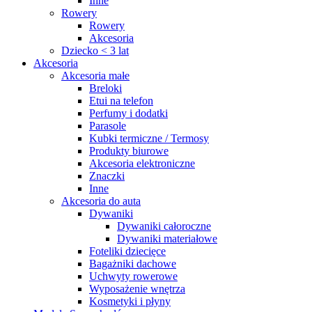
Inne
Rowery
Rowery
Akcesoria
Dziecko < 3 lat
Akcesoria
Akcesoria małe
Breloki
Etui na telefon
Perfumy i dodatki
Parasole
Kubki termiczne / Termosy
Produkty biurowe
Akcesoria elektroniczne
Znaczki
Inne
Akcesoria do auta
Dywaniki
Dywaniki całoroczne
Dywaniki materiałowe
Foteliki dziecięce
Bagażniki dachowe
Uchwyty rowerowe
Wyposażenie wnętrza
Kosmetyki i płyny