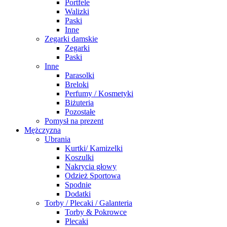
Portfele
Walizki
Paski
Inne
Zegarki damskie
Zegarki
Paski
Inne
Parasolki
Breloki
Perfumy / Kosmetyki
Biżuteria
Pozostałe
Pomysł na prezent
Mężczyzna
Ubrania
Kurtki/ Kamizelki
Koszulki
Nakrycia głowy
Odzież Sportowa
Spodnie
Dodatki
Torby / Plecaki / Galanteria
Torby & Pokrowce
Plecaki