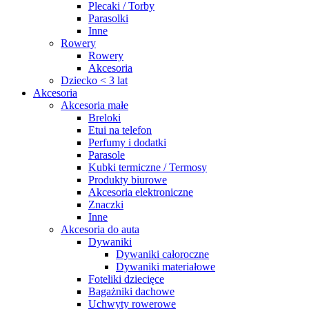
Plecaki / Torby
Parasolki
Inne
Rowery
Rowery
Akcesoria
Dziecko < 3 lat
Akcesoria
Akcesoria małe
Breloki
Etui na telefon
Perfumy i dodatki
Parasole
Kubki termiczne / Termosy
Produkty biurowe
Akcesoria elektroniczne
Znaczki
Inne
Akcesoria do auta
Dywaniki
Dywaniki całoroczne
Dywaniki materiałowe
Foteliki dziecięce
Bagażniki dachowe
Uchwyty rowerowe