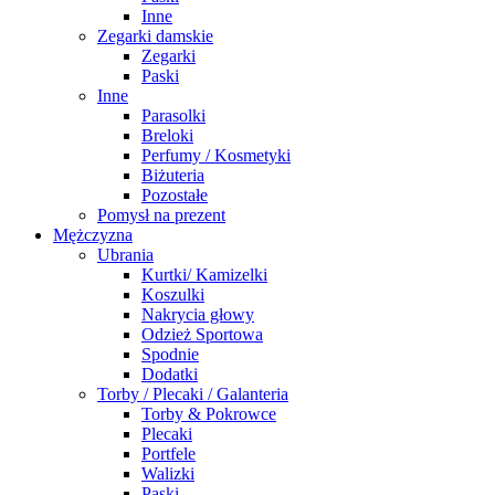
Inne
Zegarki damskie
Zegarki
Paski
Inne
Parasolki
Breloki
Perfumy / Kosmetyki
Biżuteria
Pozostałe
Pomysł na prezent
Mężczyzna
Ubrania
Kurtki/ Kamizelki
Koszulki
Nakrycia głowy
Odzież Sportowa
Spodnie
Dodatki
Torby / Plecaki / Galanteria
Torby & Pokrowce
Plecaki
Portfele
Walizki
Paski