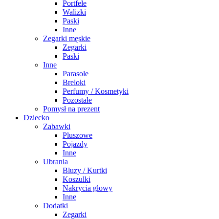
Portfele
Walizki
Paski
Inne
Zegarki męskie
Zegarki
Paski
Inne
Parasole
Breloki
Perfumy / Kosmetyki
Pozostałe
Pomysł na prezent
Dziecko
Zabawki
Pluszowe
Pojazdy
Inne
Ubrania
Bluzy / Kurtki
Koszulki
Nakrycia głowy
Inne
Dodatki
Zegarki