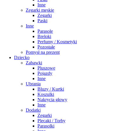
Inne
Zegarki męskie
Zegarki
Paski
Inne
Parasole
Breloki
Perfumy / Kosmetyki
Pozostałe
Pomysł na prezent
Dziecko
Zabawki
Pluszowe
Pojazdy
Inne
Ubrania
Bluzy / Kurtki
Koszulki
Nakrycia głowy
Inne
Dodatki
Zegarki
Plecaki / Torby
Parasolki