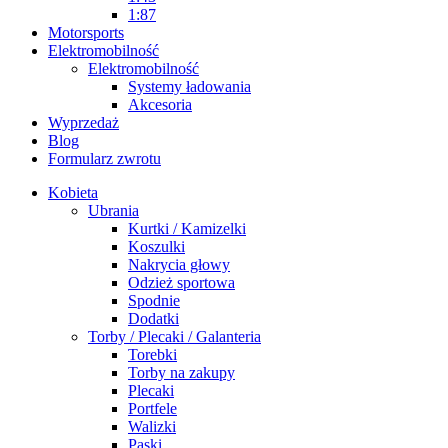
1:87
Motorsports
Elektromobilność
Elektromobilność
Systemy ładowania
Akcesoria
Wyprzedaż
Blog
Formularz zwrotu
Kobieta
Ubrania
Kurtki / Kamizelki
Koszulki
Nakrycia głowy
Odzież sportowa
Spodnie
Dodatki
Torby / Plecaki / Galanteria
Torebki
Torby na zakupy
Plecaki
Portfele
Walizki
Paski