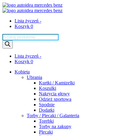
Lista życzeń -
Koszyk 0
Wyszukiwarka
produktów
Lista życzeń -
Koszyk 0
Kobieta
Ubrania
Kurtki / Kamizelki
Koszulki
Nakrycia głowy
Odzież sportowa
Spodnie
Dodatki
Torby / Plecaki / Galanteria
Torebki
Torby na zakupy
Plecaki