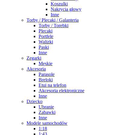
Koszulki
Nakrycia głowy
Inne
Torby / Plecaki / Galanteria
Torby / Torebki
Plecaki
Portfele
Walizki
Paski
Inne
Zegarki
Męskie
Akcesoria
Parasole
Breloki
Etui na telefon
Akcesoria elektroniczne
Inne
Dziecko
Ubranie
Zabawki
Inne
Modele samochodów
1:18
1:43