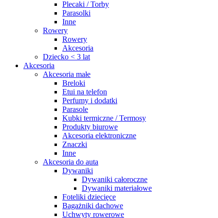
Plecaki / Torby
Parasolki
Inne
Rowery
Rowery
Akcesoria
Dziecko < 3 lat
Akcesoria
Akcesoria małe
Breloki
Etui na telefon
Perfumy i dodatki
Parasole
Kubki termiczne / Termosy
Produkty biurowe
Akcesoria elektroniczne
Znaczki
Inne
Akcesoria do auta
Dywaniki
Dywaniki całoroczne
Dywaniki materiałowe
Foteliki dziecięce
Bagażniki dachowe
Uchwyty rowerowe