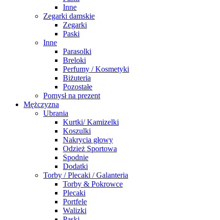
Inne
Zegarki damskie
Zegarki
Paski
Inne
Parasolki
Breloki
Perfumy / Kosmetyki
Biżuteria
Pozostałe
Pomysł na prezent
Mężczyzna
Ubrania
Kurtki/ Kamizelki
Koszulki
Nakrycia głowy
Odzież Sportowa
Spodnie
Dodatki
Torby / Plecaki / Galanteria
Torby & Pokrowce
Plecaki
Portfele
Walizki
Paski