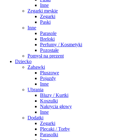
Inne
Zegarki męskie
Zegarki
Paski
Inne
Parasole
Breloki
Perfumy / Kosmetyki
Pozostałe
Pomysł na prezent
Dziecko
Zabawki
Pluszowe
Pojazdy
Inne
Ubrania
Bluzy / Kurtki
Koszulki
Nakrycia głowy
Inne
Dodatki
Zegarki
Plecaki / Torby
Parasolki