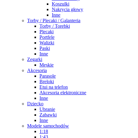
Koszulki
Nakrycia głowy
Inne
Torby / Plecaki / Galanteria
Torby / Torebki
Plecaki
Portfele
Walizki
Paski
Inne
Zegarki
Męskie
Akcesoria
Parasole
Breloki
Etui na telefon
Akcesoria elektroniczne
Inne
Dziecko
Ubranie
Zabawki
Inne
Modele samochodów
1:18
1:43