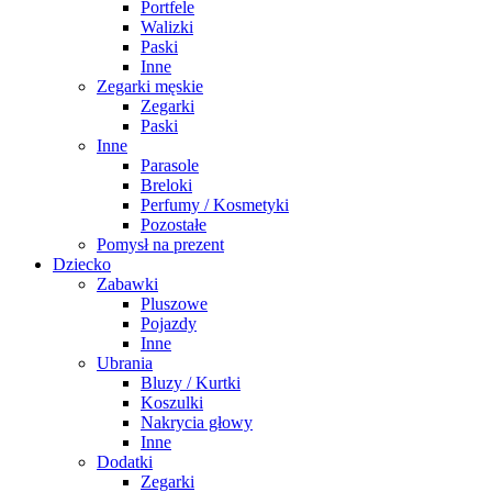
Portfele
Walizki
Paski
Inne
Zegarki męskie
Zegarki
Paski
Inne
Parasole
Breloki
Perfumy / Kosmetyki
Pozostałe
Pomysł na prezent
Dziecko
Zabawki
Pluszowe
Pojazdy
Inne
Ubrania
Bluzy / Kurtki
Koszulki
Nakrycia głowy
Inne
Dodatki
Zegarki