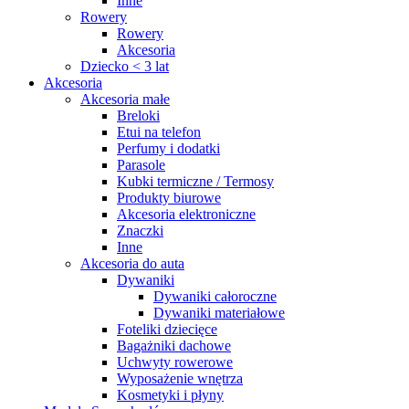
Inne
Rowery
Rowery
Akcesoria
Dziecko < 3 lat
Akcesoria
Akcesoria małe
Breloki
Etui na telefon
Perfumy i dodatki
Parasole
Kubki termiczne / Termosy
Produkty biurowe
Akcesoria elektroniczne
Znaczki
Inne
Akcesoria do auta
Dywaniki
Dywaniki całoroczne
Dywaniki materiałowe
Foteliki dziecięce
Bagażniki dachowe
Uchwyty rowerowe
Wyposażenie wnętrza
Kosmetyki i płyny