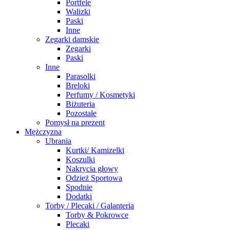
Portfele
Walizki
Paski
Inne
Zegarki damskie
Zegarki
Paski
Inne
Parasolki
Breloki
Perfumy / Kosmetyki
Biżuteria
Pozostałe
Pomysł na prezent
Mężczyzna
Ubrania
Kurtki/ Kamizelki
Koszulki
Nakrycia głowy
Odzież Sportowa
Spodnie
Dodatki
Torby / Plecaki / Galanteria
Torby & Pokrowce
Plecaki