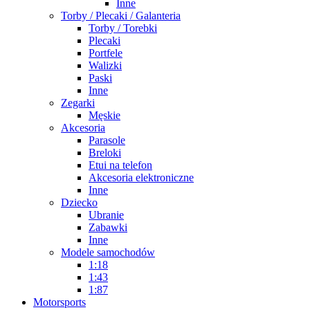
Inne
Torby / Plecaki / Galanteria
Torby / Torebki
Plecaki
Portfele
Walizki
Paski
Inne
Zegarki
Męskie
Akcesoria
Parasole
Breloki
Etui na telefon
Akcesoria elektroniczne
Inne
Dziecko
Ubranie
Zabawki
Inne
Modele samochodów
1:18
1:43
1:87
Motorsports