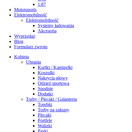
1:87
Motorsports
Elektromobilność
Elektromobilność
Systemy ładowania
Akcesoria
Wyprzedaż
Blog
Formularz zwrotu
Kobieta
Ubrania
Kurtki / Kamizelki
Koszulki
Nakrycia głowy
Odzież sportowa
Spodnie
Dodatki
Torby / Plecaki / Galanteria
Torebki
Torby na zakupy
Plecaki
Portfele
Walizki
Paski