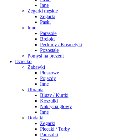
Inne
Zegarki męskie
Zegarki
Paski
Inne
Parasole
Breloki
Perfumy / Kosmetyki
Pozostałe
Pomysł na prezent
Dziecko
Zabawki
Pluszowe
Pojazdy
Inne
Ubrania
Bluzy / Kurtki
Koszulki
Nakrycia głowy
Inne
Dodatki
Zegarki
Plecaki / Torby
Parasolki