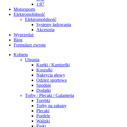
1:87
Motorsports
Elektromobilność
Elektromobilność
Systemy ładowania
Akcesoria
Wyprzedaż
Blog
Formularz zwrotu
Kobieta
Ubrania
Kurtki / Kamizelki
Koszulki
Nakrycia głowy
Odzież sportowa
Spodnie
Dodatki
Torby / Plecaki / Galanteria
Torebki
Torby na zakupy
Plecaki
Portfele
Walizki
Paski