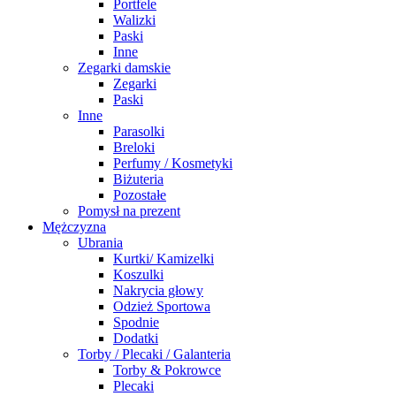
Portfele
Walizki
Paski
Inne
Zegarki damskie
Zegarki
Paski
Inne
Parasolki
Breloki
Perfumy / Kosmetyki
Biżuteria
Pozostałe
Pomysł na prezent
Mężczyzna
Ubrania
Kurtki/ Kamizelki
Koszulki
Nakrycia głowy
Odzież Sportowa
Spodnie
Dodatki
Torby / Plecaki / Galanteria
Torby & Pokrowce
Plecaki