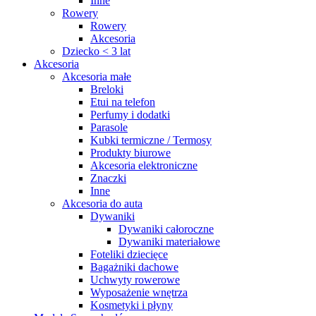
Inne
Rowery
Rowery
Akcesoria
Dziecko < 3 lat
Akcesoria
Akcesoria małe
Breloki
Etui na telefon
Perfumy i dodatki
Parasole
Kubki termiczne / Termosy
Produkty biurowe
Akcesoria elektroniczne
Znaczki
Inne
Akcesoria do auta
Dywaniki
Dywaniki całoroczne
Dywaniki materiałowe
Foteliki dziecięce
Bagażniki dachowe
Uchwyty rowerowe
Wyposażenie wnętrza
Kosmetyki i płyny