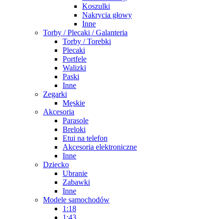
Koszulki
Nakrycia głowy
Inne
Torby / Plecaki / Galanteria
Torby / Torebki
Plecaki
Portfele
Walizki
Paski
Inne
Zegarki
Męskie
Akcesoria
Parasole
Breloki
Etui na telefon
Akcesoria elektroniczne
Inne
Dziecko
Ubranie
Zabawki
Inne
Modele samochodów
1:18
1:43