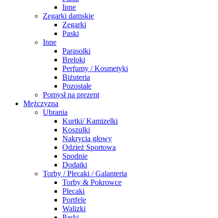
Inne
Zegarki damskie
Zegarki
Paski
Inne
Parasolki
Breloki
Perfumy / Kosmetyki
Biżuteria
Pozostałe
Pomysł na prezent
Mężczyzna
Ubrania
Kurtki/ Kamizelki
Koszulki
Nakrycia głowy
Odzież Sportowa
Spodnie
Dodatki
Torby / Plecaki / Galanteria
Torby & Pokrowce
Plecaki
Portfele
Walizki
Paski