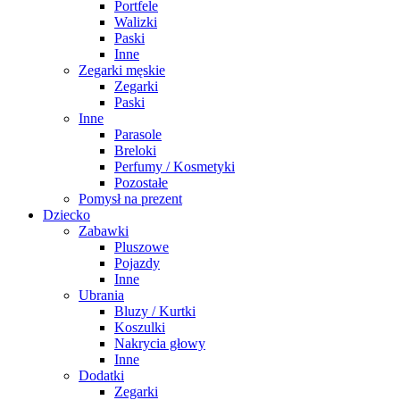
Portfele
Walizki
Paski
Inne
Zegarki męskie
Zegarki
Paski
Inne
Parasole
Breloki
Perfumy / Kosmetyki
Pozostałe
Pomysł na prezent
Dziecko
Zabawki
Pluszowe
Pojazdy
Inne
Ubrania
Bluzy / Kurtki
Koszulki
Nakrycia głowy
Inne
Dodatki
Zegarki