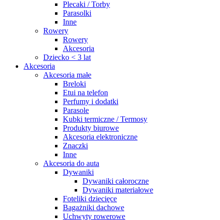
Plecaki / Torby
Parasolki
Inne
Rowery
Rowery
Akcesoria
Dziecko < 3 lat
Akcesoria
Akcesoria małe
Breloki
Etui na telefon
Perfumy i dodatki
Parasole
Kubki termiczne / Termosy
Produkty biurowe
Akcesoria elektroniczne
Znaczki
Inne
Akcesoria do auta
Dywaniki
Dywaniki całoroczne
Dywaniki materiałowe
Foteliki dziecięce
Bagażniki dachowe
Uchwyty rowerowe