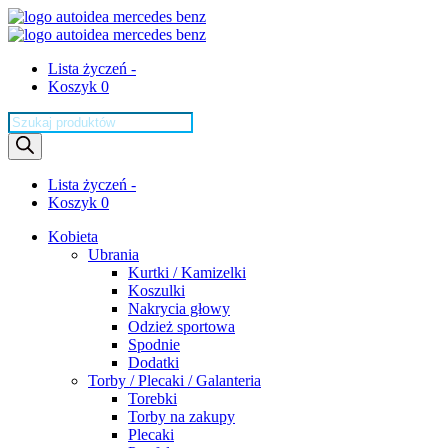
Lista życzeń -
Koszyk 0
Wyszukiwarka
produktów
Lista życzeń -
Koszyk 0
Kobieta
Ubrania
Kurtki / Kamizelki
Koszulki
Nakrycia głowy
Odzież sportowa
Spodnie
Dodatki
Torby / Plecaki / Galanteria
Torebki
Torby na zakupy
Plecaki