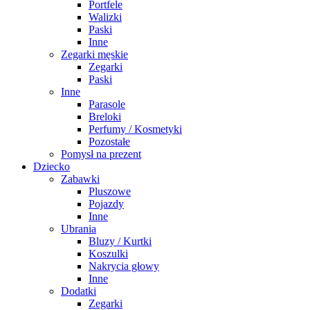
Portfele
Walizki
Paski
Inne
Zegarki męskie
Zegarki
Paski
Inne
Parasole
Breloki
Perfumy / Kosmetyki
Pozostałe
Pomysł na prezent
Dziecko
Zabawki
Pluszowe
Pojazdy
Inne
Ubrania
Bluzy / Kurtki
Koszulki
Nakrycia głowy
Inne
Dodatki
Zegarki