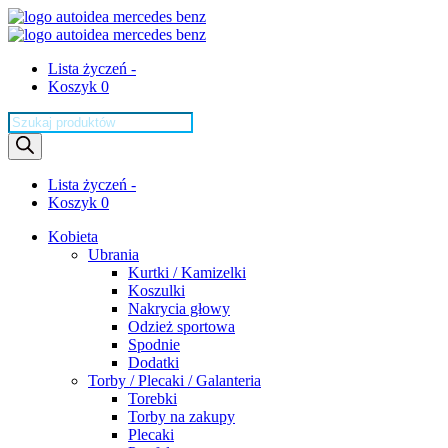
Lista życzeń -
Koszyk 0
Wyszukiwarka
produktów
Lista życzeń -
Koszyk 0
Kobieta
Ubrania
Kurtki / Kamizelki
Koszulki
Nakrycia głowy
Odzież sportowa
Spodnie
Dodatki
Torby / Plecaki / Galanteria
Torebki
Torby na zakupy
Plecaki