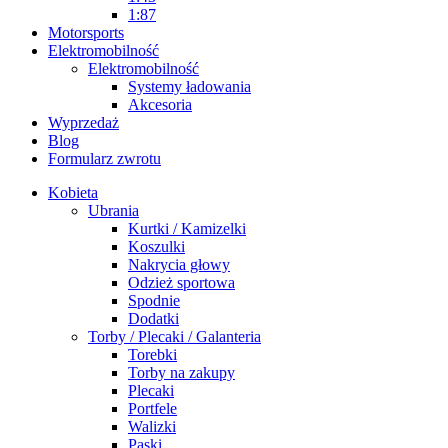
1:87
Motorsports
Elektromobilność
Elektromobilność
Systemy ładowania
Akcesoria
Wyprzedaż
Blog
Formularz zwrotu
Kobieta
Ubrania
Kurtki / Kamizelki
Koszulki
Nakrycia głowy
Odzież sportowa
Spodnie
Dodatki
Torby / Plecaki / Galanteria
Torebki
Torby na zakupy
Plecaki
Portfele
Walizki
Paski