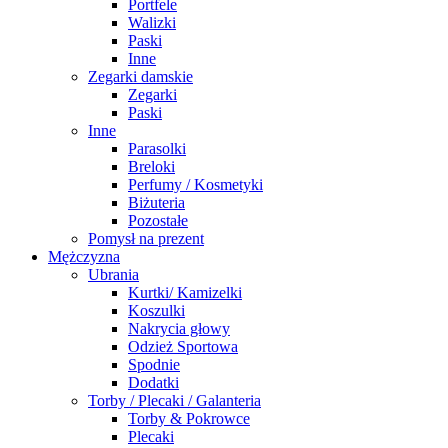
Portfele
Walizki
Paski
Inne
Zegarki damskie
Zegarki
Paski
Inne
Parasolki
Breloki
Perfumy / Kosmetyki
Biżuteria
Pozostałe
Pomysł na prezent
Mężczyzna
Ubrania
Kurtki/ Kamizelki
Koszulki
Nakrycia głowy
Odzież Sportowa
Spodnie
Dodatki
Torby / Plecaki / Galanteria
Torby & Pokrowce
Plecaki