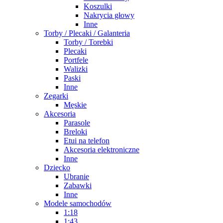
Koszulki
Nakrycia głowy
Inne
Torby / Plecaki / Galanteria
Torby / Torebki
Plecaki
Portfele
Walizki
Paski
Inne
Zegarki
Męskie
Akcesoria
Parasole
Breloki
Etui na telefon
Akcesoria elektroniczne
Inne
Dziecko
Ubranie
Zabawki
Inne
Modele samochodów
1:18
1:43