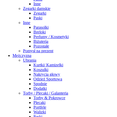
Inne
Zegarki damskie
Zegarki
Paski
Inne
Parasolki
Breloki
Perfumy / Kosmetyki
Biżuteria
Pozostałe
Pomysł na prezent
Mężczyzna
Ubrania
Kurtki/ Kamizelki
Koszulki
Nakrycia głowy
Odzież Sportowa
Spodnie
Dodatki
Torby / Plecaki / Galanteria
Torby & Pokrowce
Plecaki
Portfele
Walizki
Paski