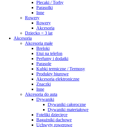
Plecaki / Torby
Parasolki
Inne
Rowery
Rowery
Akcesoria
Dziecko < 3 lat
Akcesoria
Akcesoria małe
Breloki
Etui na telefon
Perfumy i dodatki
Parasole
Kubki termiczne / Termosy
Produkty biurowe
Akcesoria elektroniczne
Znaczki
Inne
Akcesoria do auta
Dywaniki
Dywaniki całoroczne
Dywaniki materiałowe
Foteliki dziecięce
Bagażniki dachowe
Uchwyty rowerowe