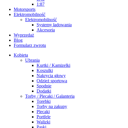
1:87
Motorsports
Elektromobilność
Elektromobilność
Systemy ładowania
Akcesoria
Wyprzedaż
Blog
Formularz zwrotu
Kobieta
Ubrania
Kurtki / Kamizelki
Koszulki
Nakrycia głowy
Odzież sportowa
Spodnie
Dodatki
Torby / Plecaki / Galanteria
Torebki
Torby na zakupy
Plecaki
Portfele
Walizki
Paski