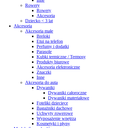
Inne
Rowery
Rowery
Akcesoria
Dziecko < 3 lat
Akcesoria
Akcesoria małe
Breloki
Etui na telefon
Perfumy i dodatki
Parasole
Kubki termiczne / Termosy
Produkty biurowe
Akcesoria elektroniczne
Znaczki
Inne
Akcesoria do auta
Dywaniki
Dywaniki całoroczne
Dywaniki materiałowe
Foteliki dziecięce
Bagażniki dachowe
Uchwyty rowerowe
Wyposażenie wnętrza
Kosmetyki i płyny