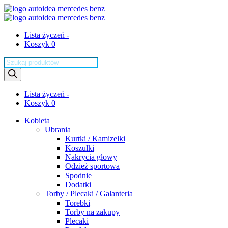
Lista życzeń -
Koszyk 0
Wyszukiwarka
produktów
Lista życzeń -
Koszyk 0
Kobieta
Ubrania
Kurtki / Kamizelki
Koszulki
Nakrycia głowy
Odzież sportowa
Spodnie
Dodatki
Torby / Plecaki / Galanteria
Torebki
Torby na zakupy
Plecaki