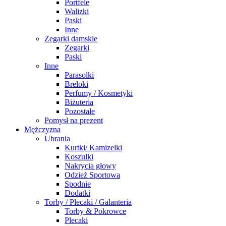
Portfele
Walizki
Paski
Inne
Zegarki damskie
Zegarki
Paski
Inne
Parasolki
Breloki
Perfumy / Kosmetyki
Biżuteria
Pozostałe
Pomysł na prezent
Mężczyzna
Ubrania
Kurtki/ Kamizelki
Koszulki
Nakrycia głowy
Odzież Sportowa
Spodnie
Dodatki
Torby / Plecaki / Galanteria
Torby & Pokrowce
Plecaki