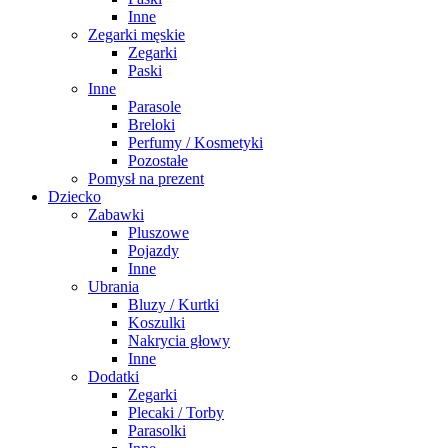
Inne
Zegarki męskie
Zegarki
Paski
Inne
Parasole
Breloki
Perfumy / Kosmetyki
Pozostałe
Pomysł na prezent
Dziecko
Zabawki
Pluszowe
Pojazdy
Inne
Ubrania
Bluzy / Kurtki
Koszulki
Nakrycia głowy
Inne
Dodatki
Zegarki
Plecaki / Torby
Parasolki