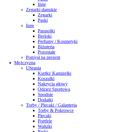
Inne
Zegarki damskie
Zegarki
Paski
Inne
Parasolki
Breloki
Perfumy / Kosmetyki
Biżuteria
Pozostałe
Pomysł na prezent
Mężczyzna
Ubrania
Kurtki/ Kamizelki
Koszulki
Nakrycia głowy
Odzież Sportowa
Spodnie
Dodatki
Torby / Plecaki / Galanteria
Torby & Pokrowce
Plecaki
Portfele
Walizki
Paski