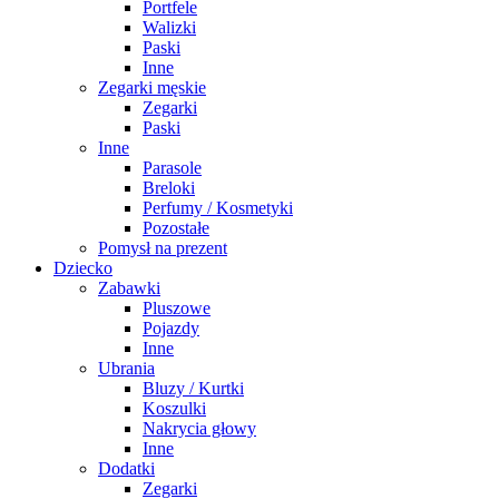
Portfele
Walizki
Paski
Inne
Zegarki męskie
Zegarki
Paski
Inne
Parasole
Breloki
Perfumy / Kosmetyki
Pozostałe
Pomysł na prezent
Dziecko
Zabawki
Pluszowe
Pojazdy
Inne
Ubrania
Bluzy / Kurtki
Koszulki
Nakrycia głowy
Inne
Dodatki
Zegarki