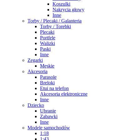
Koszulki
Nakrycia głowy
Inne
Torby / Plecaki / Galanteria
Torby / Torebki
Plecaki
Portfele
Walizki
Paski
Inne
Zegarki
Męskie
Akcesoria
Parasole
Breloki
Etui na telefon
Akcesoria elektroniczne
Inne
Dziecko
Ubranie
Zabawki
Inne
Modele samochodów
1:18
1:43