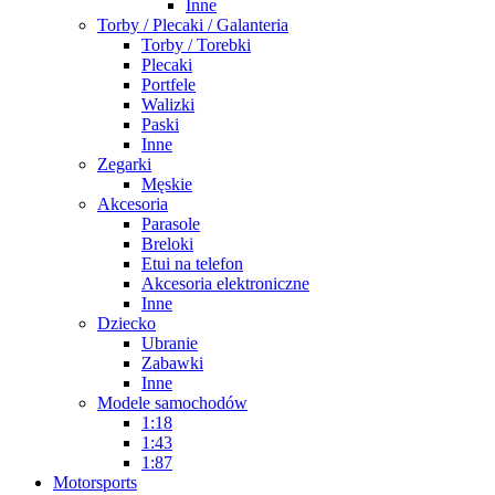
Inne
Torby / Plecaki / Galanteria
Torby / Torebki
Plecaki
Portfele
Walizki
Paski
Inne
Zegarki
Męskie
Akcesoria
Parasole
Breloki
Etui na telefon
Akcesoria elektroniczne
Inne
Dziecko
Ubranie
Zabawki
Inne
Modele samochodów
1:18
1:43
1:87
Motorsports