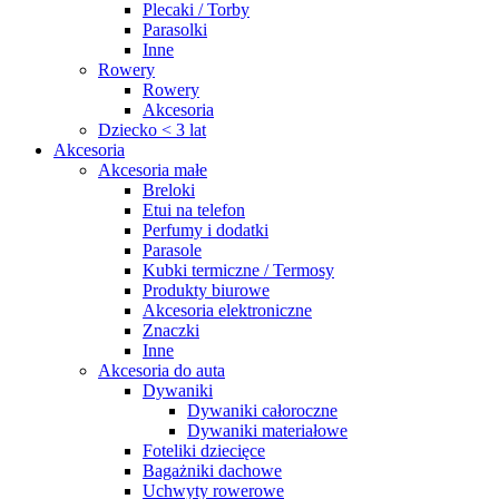
Plecaki / Torby
Parasolki
Inne
Rowery
Rowery
Akcesoria
Dziecko < 3 lat
Akcesoria
Akcesoria małe
Breloki
Etui na telefon
Perfumy i dodatki
Parasole
Kubki termiczne / Termosy
Produkty biurowe
Akcesoria elektroniczne
Znaczki
Inne
Akcesoria do auta
Dywaniki
Dywaniki całoroczne
Dywaniki materiałowe
Foteliki dziecięce
Bagażniki dachowe
Uchwyty rowerowe