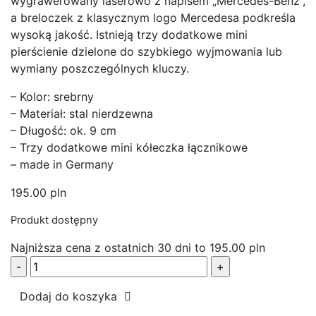
wygrawerowany laserowo z napisem „Mercedes-Benz”,
a breloczek z klasycznym logo Mercedesa podkreśla
wysoką jakość. Istnieją trzy dodatkowe mini
pierścienie dzielone do szybkiego wyjmowania lub
wymiany poszczególnych kluczy.
– Kolor: srebrny
– Materiał: stal nierdzewna
– Długość: ok. 9 cm
– Trzy dodatkowe mini kółeczka łącznikowe
– made in Germany
195.00
pln
Produkt dostępny
Najniższa cena z ostatnich 30 dni to
195.00
pln
ilość
Breloczek,
Dodaj do koszyka
Stuttgart