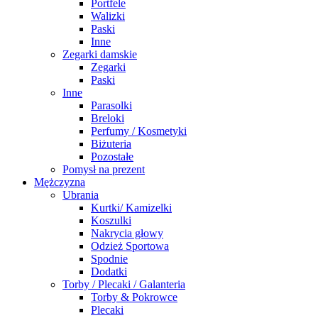
Portfele
Walizki
Paski
Inne
Zegarki damskie
Zegarki
Paski
Inne
Parasolki
Breloki
Perfumy / Kosmetyki
Biżuteria
Pozostałe
Pomysł na prezent
Mężczyzna
Ubrania
Kurtki/ Kamizelki
Koszulki
Nakrycia głowy
Odzież Sportowa
Spodnie
Dodatki
Torby / Plecaki / Galanteria
Torby & Pokrowce
Plecaki