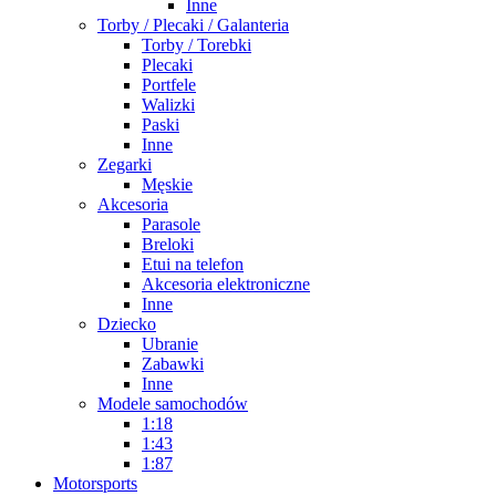
Inne
Torby / Plecaki / Galanteria
Torby / Torebki
Plecaki
Portfele
Walizki
Paski
Inne
Zegarki
Męskie
Akcesoria
Parasole
Breloki
Etui na telefon
Akcesoria elektroniczne
Inne
Dziecko
Ubranie
Zabawki
Inne
Modele samochodów
1:18
1:43
1:87
Motorsports