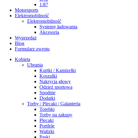
1:87
Motorsports
Elektromobilność
Elektromobilność
Systemy ładowania
Akcesoria
Wyprzedaż
Blog
Formularz zwrotu
Kobieta
Ubrania
Kurtki / Kamizelki
Koszulki
Nakrycia głowy
Odzież sportowa
Spodnie
Dodatki
Torby / Plecaki / Galanteria
Torebki
Torby na zakupy
Plecaki
Portfele
Walizki
Paski