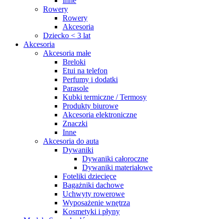
Inne
Rowery
Rowery
Akcesoria
Dziecko < 3 lat
Akcesoria
Akcesoria małe
Breloki
Etui na telefon
Perfumy i dodatki
Parasole
Kubki termiczne / Termosy
Produkty biurowe
Akcesoria elektroniczne
Znaczki
Inne
Akcesoria do auta
Dywaniki
Dywaniki całoroczne
Dywaniki materiałowe
Foteliki dziecięce
Bagażniki dachowe
Uchwyty rowerowe
Wyposażenie wnętrza
Kosmetyki i płyny