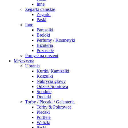
Inne
Zegarki damskie
Zegarki
Paski
Inne
Parasolki
Breloki
Perfumy / Kosmetyki
Biżuteria
Pozostałe
Pomysł na prezent
Mężczyzna
Ubrania
Kurtki/ Kamizelki
Koszulki
Nakrycia głowy
Odzież Sportowa
Spodnie
Dodatki
Torby / Plecaki / Galanteria
Torby & Pokrowce
Plecaki
Portfele
Walizki
Paski