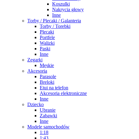
Koszulki
Nakrycia głowy
Inne
Torby / Plecaki / Galanteria
Torby / Torebki
Plecaki
Portfele
Walizki
Paski
Inne
Zegarki
Męskie
Akcesoria
Parasole
Breloki
Etui na telefon
Akcesoria elektroniczne
Inne
Dziecko
Ubranie
Zabawki
Inne
Modele samochodów
1:18
1:43