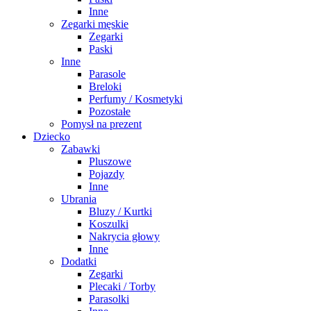
Inne
Zegarki męskie
Zegarki
Paski
Inne
Parasole
Breloki
Perfumy / Kosmetyki
Pozostałe
Pomysł na prezent
Dziecko
Zabawki
Pluszowe
Pojazdy
Inne
Ubrania
Bluzy / Kurtki
Koszulki
Nakrycia głowy
Inne
Dodatki
Zegarki
Plecaki / Torby
Parasolki