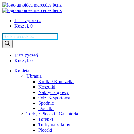
Lista życzeń -
Koszyk 0
Wyszukiwarka
produktów
Lista życzeń -
Koszyk 0
Kobieta
Ubrania
Kurtki / Kamizelki
Koszulki
Nakrycia głowy
Odzież sportowa
Spodnie
Dodatki
Torby / Plecaki / Galanteria
Torebki
Torby na zakupy
Plecaki