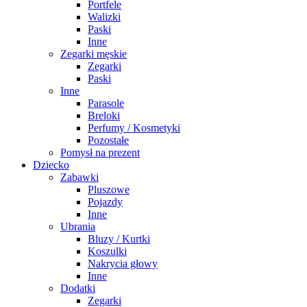
Portfele
Walizki
Paski
Inne
Zegarki męskie
Zegarki
Paski
Inne
Parasole
Breloki
Perfumy / Kosmetyki
Pozostałe
Pomysł na prezent
Dziecko
Zabawki
Pluszowe
Pojazdy
Inne
Ubrania
Bluzy / Kurtki
Koszulki
Nakrycia głowy
Inne
Dodatki
Zegarki