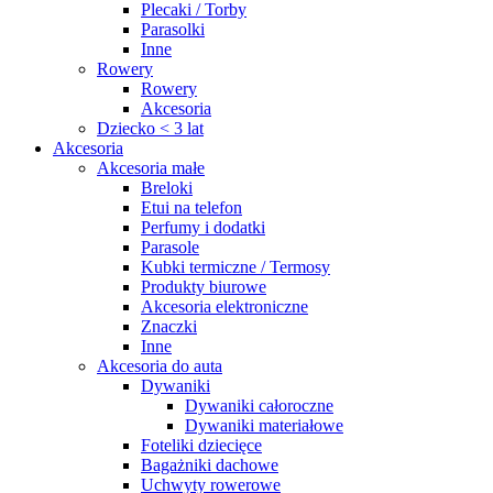
Plecaki / Torby
Parasolki
Inne
Rowery
Rowery
Akcesoria
Dziecko < 3 lat
Akcesoria
Akcesoria małe
Breloki
Etui na telefon
Perfumy i dodatki
Parasole
Kubki termiczne / Termosy
Produkty biurowe
Akcesoria elektroniczne
Znaczki
Inne
Akcesoria do auta
Dywaniki
Dywaniki całoroczne
Dywaniki materiałowe
Foteliki dziecięce
Bagażniki dachowe
Uchwyty rowerowe