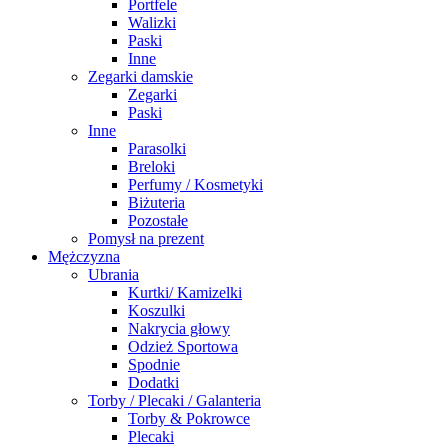
Portfele
Walizki
Paski
Inne
Zegarki damskie
Zegarki
Paski
Inne
Parasolki
Breloki
Perfumy / Kosmetyki
Biżuteria
Pozostałe
Pomysł na prezent
Mężczyzna
Ubrania
Kurtki/ Kamizelki
Koszulki
Nakrycia głowy
Odzież Sportowa
Spodnie
Dodatki
Torby / Plecaki / Galanteria
Torby & Pokrowce
Plecaki