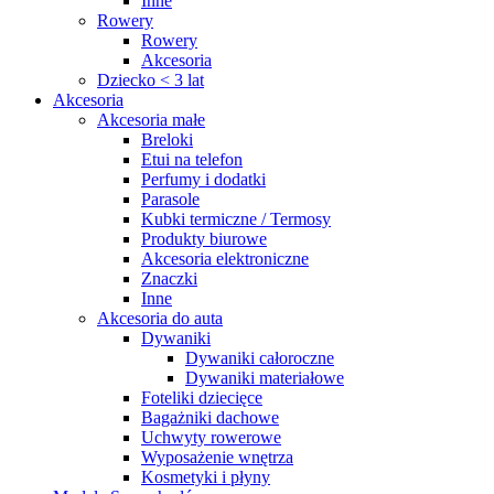
Inne
Rowery
Rowery
Akcesoria
Dziecko < 3 lat
Akcesoria
Akcesoria małe
Breloki
Etui na telefon
Perfumy i dodatki
Parasole
Kubki termiczne / Termosy
Produkty biurowe
Akcesoria elektroniczne
Znaczki
Inne
Akcesoria do auta
Dywaniki
Dywaniki całoroczne
Dywaniki materiałowe
Foteliki dziecięce
Bagażniki dachowe
Uchwyty rowerowe
Wyposażenie wnętrza
Kosmetyki i płyny