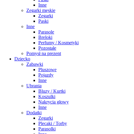
Inne
Zegarki męskie
Zegarki
Paski
Inne
Parasole
Breloki
Perfumy / Kosmetyki
Pozostałe
Pomysł na prezent
Dziecko
Zabawki
Pluszowe
Pojazdy
Inne
Ubrania
Bluzy / Kurtki
Koszulki
Nakrycia głowy
Inne
Dodatki
Zegarki
Plecaki / Torby
Parasolki