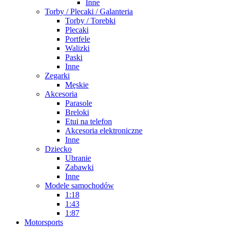
Inne
Torby / Plecaki / Galanteria
Torby / Torebki
Plecaki
Portfele
Walizki
Paski
Inne
Zegarki
Męskie
Akcesoria
Parasole
Breloki
Etui na telefon
Akcesoria elektroniczne
Inne
Dziecko
Ubranie
Zabawki
Inne
Modele samochodów
1:18
1:43
1:87
Motorsports