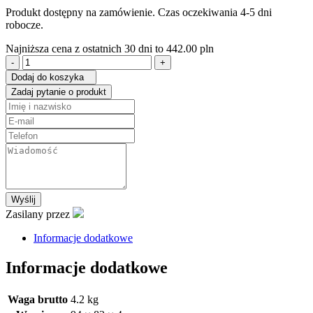
Produkt dostępny na zamówienie. Czas oczekiwania 4-5 dni
robocze.
Najniższa cena z ostatnich 30 dni to
442.00
pln
ilość
Dywaniki
Dodaj do koszyka
Sprinter
Zadaj pytanie o produkt
906
przód
Wyślij
Zasilany przez
Informacje dodatkowe
Informacje dodatkowe
Waga brutto
4.2 kg