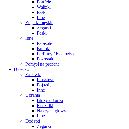
Portfele
Walizki
Paski
Inne
Zegarki męskie
Zegarki
Paski
Inne
Parasole
Breloki
Perfumy / Kosmetyki
Pozostałe
Pomysł na prezent
Dziecko
Zabawki
Pluszowe
Pojazdy
Inne
Ubrania
Bluzy / Kurtki
Koszulki
Nakrycia głowy
Inne
Dodatki
Zegarki