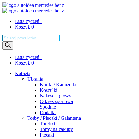
Lista życzeń -
Koszyk 0
Wyszukiwarka
produktów
Lista życzeń -
Koszyk 0
Kobieta
Ubrania
Kurtki / Kamizelki
Koszulki
Nakrycia głowy
Odzież sportowa
Spodnie
Dodatki
Torby / Plecaki / Galanteria
Torebki
Torby na zakupy
Plecaki