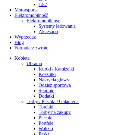
1:87
Motorsports
Elektromobilność
Elektromobilność
Systemy ładowania
Akcesoria
Wyprzedaż
Blog
Formularz zwrotu
Kobieta
Ubrania
Kurtki / Kamizelki
Koszulki
Nakrycia głowy
Odzież sportowa
Spodnie
Dodatki
Torby / Plecaki / Galanteria
Torebki
Torby na zakupy
Plecaki
Portfele
Walizki
Paski