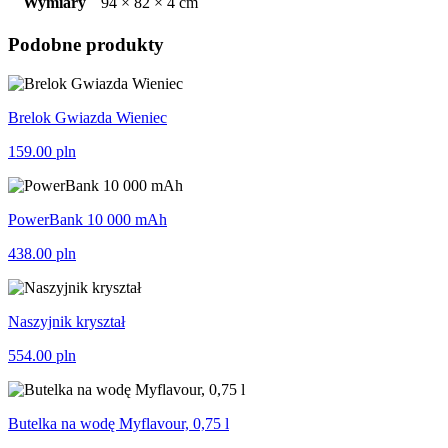
Wymiary
94 × 82 × 4 cm
Podobne produkty
Brelok Gwiazda Wieniec
159.00
pln
PowerBank 10 000 mAh
438.00
pln
Naszyjnik kryształ
554.00
pln
Butelka na wodę Myflavour, 0,75 l