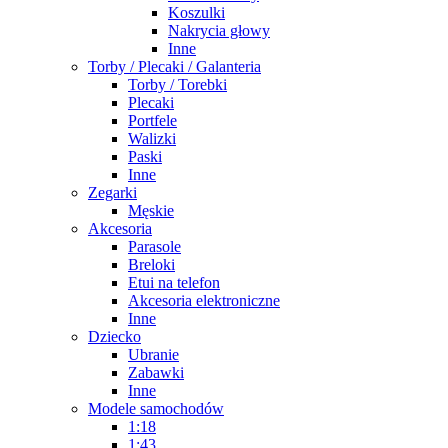
Koszulki
Nakrycia głowy
Inne
Torby / Plecaki / Galanteria
Torby / Torebki
Plecaki
Portfele
Walizki
Paski
Inne
Zegarki
Męskie
Akcesoria
Parasole
Breloki
Etui na telefon
Akcesoria elektroniczne
Inne
Dziecko
Ubranie
Zabawki
Inne
Modele samochodów
1:18
1:43