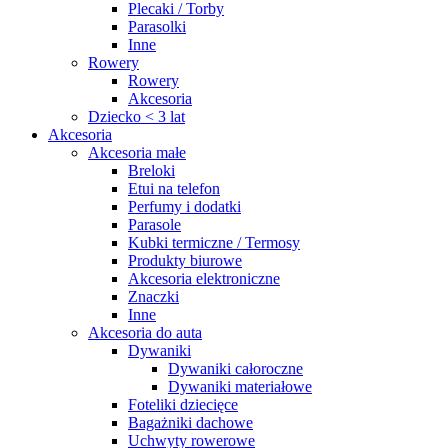
Plecaki / Torby
Parasolki
Inne
Rowery
Rowery
Akcesoria
Dziecko < 3 lat
Akcesoria
Akcesoria małe
Breloki
Etui na telefon
Perfumy i dodatki
Parasole
Kubki termiczne / Termosy
Produkty biurowe
Akcesoria elektroniczne
Znaczki
Inne
Akcesoria do auta
Dywaniki
Dywaniki całoroczne
Dywaniki materiałowe
Foteliki dziecięce
Bagażniki dachowe
Uchwyty rowerowe