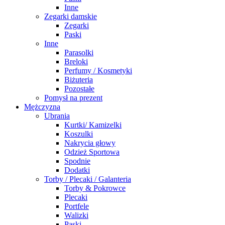
Inne
Zegarki damskie
Zegarki
Paski
Inne
Parasolki
Breloki
Perfumy / Kosmetyki
Biżuteria
Pozostałe
Pomysł na prezent
Mężczyzna
Ubrania
Kurtki/ Kamizelki
Koszulki
Nakrycia głowy
Odzież Sportowa
Spodnie
Dodatki
Torby / Plecaki / Galanteria
Torby & Pokrowce
Plecaki
Portfele
Walizki
Paski