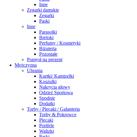
Inne
Zegarki damskie
Zegarki
Paski
Inne
Parasolki
Breloki
Perfumy / Kosmetyki
Biżuteria
Pozostałe
Pomysł na prezent
Mężczyzna
Ubrania
Kurtki/ Kamizelki
Koszulki
Nakrycia głowy
Odzież Sportowa
Spodnie
Dodatki
Torby / Plecaki / Galanteria
Torby & Pokrowce
Plecaki
Portfele
Walizki
Paski