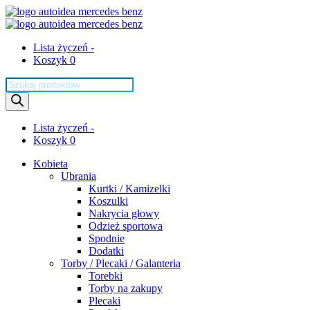
Lista życzeń -
Koszyk 0
Wyszukiwarka
produktów
Lista życzeń -
Koszyk 0
Kobieta
Ubrania
Kurtki / Kamizelki
Koszulki
Nakrycia głowy
Odzież sportowa
Spodnie
Dodatki
Torby / Plecaki / Galanteria
Torebki
Torby na zakupy
Plecaki