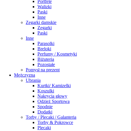
Portfele
Walizki
Paski
Inne
Zegarki damskie
Zegarki
Paski
Inne
Parasolki
Breloki
Perfumy / Kosmetyki
Biżuteria
Pozostałe
Pomysł na prezent
Mężczyzna
Ubrania
Kurtki/ Kamizelki
Koszulki
Nakrycia głowy
Odzież Sportowa
Spodnie
Dodatki
Torby / Plecaki / Galanteria
Torby & Pokrowce
Plecaki