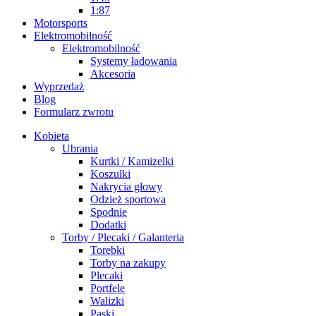
1:87
Motorsports
Elektromobilność
Elektromobilność
Systemy ładowania
Akcesoria
Wyprzedaż
Blog
Formularz zwrotu
Kobieta
Ubrania
Kurtki / Kamizelki
Koszulki
Nakrycia głowy
Odzież sportowa
Spodnie
Dodatki
Torby / Plecaki / Galanteria
Torebki
Torby na zakupy
Plecaki
Portfele
Walizki
Paski