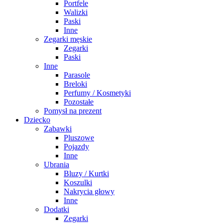
Portfele
Walizki
Paski
Inne
Zegarki męskie
Zegarki
Paski
Inne
Parasole
Breloki
Perfumy / Kosmetyki
Pozostałe
Pomysł na prezent
Dziecko
Zabawki
Pluszowe
Pojazdy
Inne
Ubrania
Bluzy / Kurtki
Koszulki
Nakrycia głowy
Inne
Dodatki
Zegarki