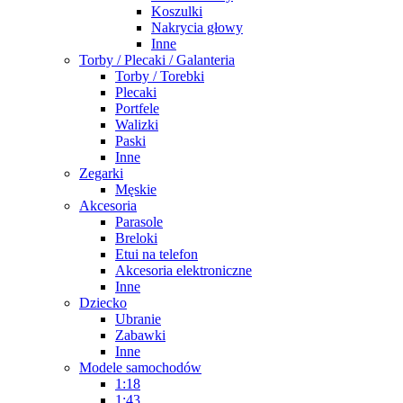
Koszulki
Nakrycia głowy
Inne
Torby / Plecaki / Galanteria
Torby / Torebki
Plecaki
Portfele
Walizki
Paski
Inne
Zegarki
Męskie
Akcesoria
Parasole
Breloki
Etui na telefon
Akcesoria elektroniczne
Inne
Dziecko
Ubranie
Zabawki
Inne
Modele samochodów
1:18
1:43