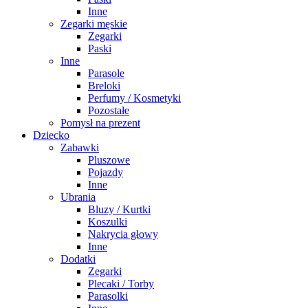
Inne
Zegarki męskie
Zegarki
Paski
Inne
Parasole
Breloki
Perfumy / Kosmetyki
Pozostałe
Pomysł na prezent
Dziecko
Zabawki
Pluszowe
Pojazdy
Inne
Ubrania
Bluzy / Kurtki
Koszulki
Nakrycia głowy
Inne
Dodatki
Zegarki
Plecaki / Torby
Parasolki