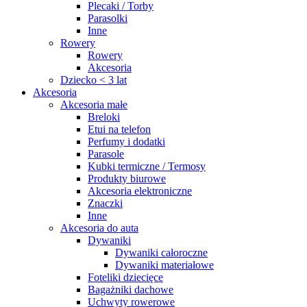
Plecaki / Torby
Parasolki
Inne
Rowery
Rowery
Akcesoria
Dziecko < 3 lat
Akcesoria
Akcesoria małe
Breloki
Etui na telefon
Perfumy i dodatki
Parasole
Kubki termiczne / Termosy
Produkty biurowe
Akcesoria elektroniczne
Znaczki
Inne
Akcesoria do auta
Dywaniki
Dywaniki całoroczne
Dywaniki materiałowe
Foteliki dziecięce
Bagażniki dachowe
Uchwyty rowerowe