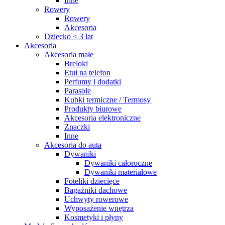
Inne
Rowery
Rowery
Akcesoria
Dziecko < 3 lat
Akcesoria
Akcesoria małe
Breloki
Etui na telefon
Perfumy i dodatki
Parasole
Kubki termiczne / Termosy
Produkty biurowe
Akcesoria elektroniczne
Znaczki
Inne
Akcesoria do auta
Dywaniki
Dywaniki całoroczne
Dywaniki materiałowe
Foteliki dziecięce
Bagażniki dachowe
Uchwyty rowerowe
Wyposażenie wnętrza
Kosmetyki i płyny