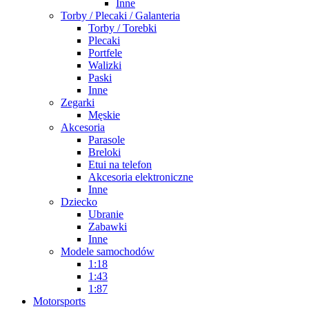
Inne
Torby / Plecaki / Galanteria
Torby / Torebki
Plecaki
Portfele
Walizki
Paski
Inne
Zegarki
Męskie
Akcesoria
Parasole
Breloki
Etui na telefon
Akcesoria elektroniczne
Inne
Dziecko
Ubranie
Zabawki
Inne
Modele samochodów
1:18
1:43
1:87
Motorsports