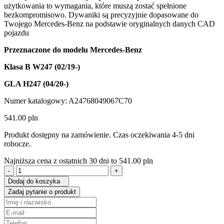
użytkowania to wymagania, które muszą zostać spełnione
bezkompromisowo. Dywaniki są precyzyjnie dopasowane do
Twojego Mercedes-Benz na podstawie oryginalnych danych CAD
pojazdu
Przeznaczone do modelu Mercedes-Benz
Klasa B W247 (02/19-)
GLA H247 (04/20-)
Numer katalogowy: A24768049067C70
541.00
pln
Produkt dostępny na zamówienie. Czas oczekiwania 4-5 dni
robocze.
Najniższa cena z ostatnich 30 dni to
541.00
pln
ilość
Dywany
Dodaj do koszyka
Welurowe
Zadaj pytanie o produkt
Mercedes-
Benz
Klasa
B