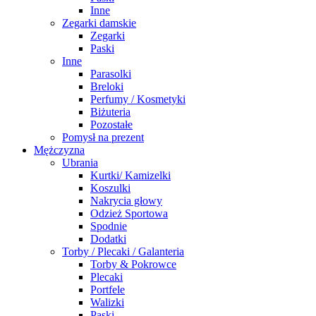
Inne
Zegarki damskie
Zegarki
Paski
Inne
Parasolki
Breloki
Perfumy / Kosmetyki
Biżuteria
Pozostałe
Pomysł na prezent
Mężczyzna
Ubrania
Kurtki/ Kamizelki
Koszulki
Nakrycia głowy
Odzież Sportowa
Spodnie
Dodatki
Torby / Plecaki / Galanteria
Torby & Pokrowce
Plecaki
Portfele
Walizki
Paski