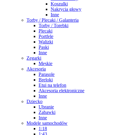
Koszulki
Nakrycia głowy
Inne
Torby / Plecaki / Galanteria
Torby / Torebki
Plecaki
Portfele
Walizki
Paski
Inne
Zegarki
Męskie
Akcesoria
Parasole
Breloki
Etui na telefon
Akcesoria elektroniczne
Inne
Dziecko
Ubranie
Zabawki
Inne
Modele samochodów
1:18
1:43