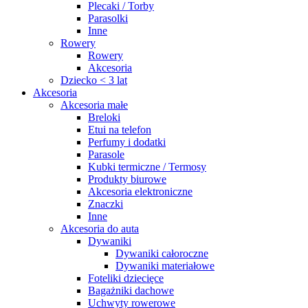
Plecaki / Torby
Parasolki
Inne
Rowery
Rowery
Akcesoria
Dziecko < 3 lat
Akcesoria
Akcesoria małe
Breloki
Etui na telefon
Perfumy i dodatki
Parasole
Kubki termiczne / Termosy
Produkty biurowe
Akcesoria elektroniczne
Znaczki
Inne
Akcesoria do auta
Dywaniki
Dywaniki całoroczne
Dywaniki materiałowe
Foteliki dziecięce
Bagażniki dachowe
Uchwyty rowerowe