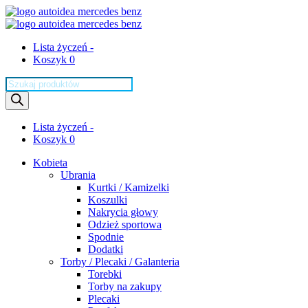
Lista życzeń -
Koszyk 0
Wyszukiwarka
produktów
Lista życzeń -
Koszyk 0
Kobieta
Ubrania
Kurtki / Kamizelki
Koszulki
Nakrycia głowy
Odzież sportowa
Spodnie
Dodatki
Torby / Plecaki / Galanteria
Torebki
Torby na zakupy
Plecaki