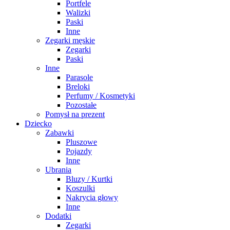
Portfele
Walizki
Paski
Inne
Zegarki męskie
Zegarki
Paski
Inne
Parasole
Breloki
Perfumy / Kosmetyki
Pozostałe
Pomysł na prezent
Dziecko
Zabawki
Pluszowe
Pojazdy
Inne
Ubrania
Bluzy / Kurtki
Koszulki
Nakrycia głowy
Inne
Dodatki
Zegarki