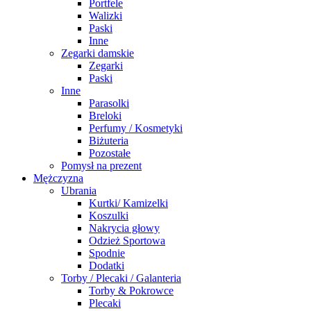
Portfele
Walizki
Paski
Inne
Zegarki damskie
Zegarki
Paski
Inne
Parasolki
Breloki
Perfumy / Kosmetyki
Biżuteria
Pozostałe
Pomysł na prezent
Mężczyzna
Ubrania
Kurtki/ Kamizelki
Koszulki
Nakrycia głowy
Odzież Sportowa
Spodnie
Dodatki
Torby / Plecaki / Galanteria
Torby & Pokrowce
Plecaki