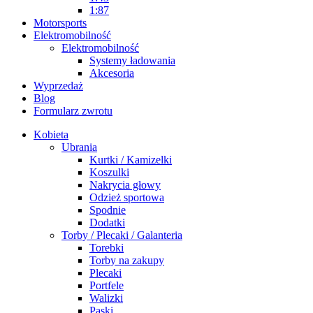
1:87
Motorsports
Elektromobilność
Elektromobilność
Systemy ładowania
Akcesoria
Wyprzedaż
Blog
Formularz zwrotu
Kobieta
Ubrania
Kurtki / Kamizelki
Koszulki
Nakrycia głowy
Odzież sportowa
Spodnie
Dodatki
Torby / Plecaki / Galanteria
Torebki
Torby na zakupy
Plecaki
Portfele
Walizki
Paski