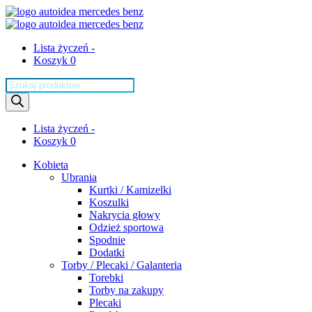
Lista życzeń -
Koszyk 0
Wyszukiwarka
produktów
Lista życzeń -
Koszyk 0
Kobieta
Ubrania
Kurtki / Kamizelki
Koszulki
Nakrycia głowy
Odzież sportowa
Spodnie
Dodatki
Torby / Plecaki / Galanteria
Torebki
Torby na zakupy
Plecaki