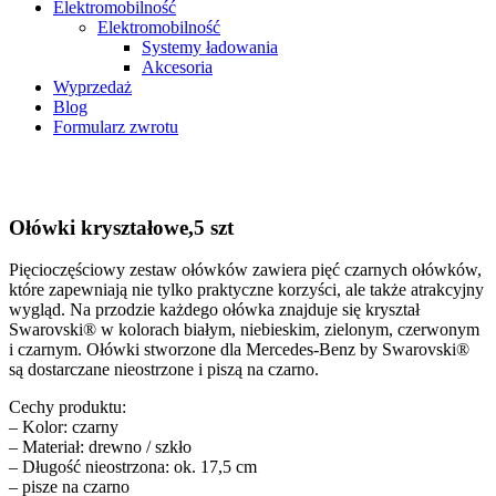
Elektromobilność
Elektromobilność
Systemy ładowania
Akcesoria
Wyprzedaż
Blog
Formularz zwrotu
Ołówki kryształowe,5 szt
Pięcioczęściowy zestaw ołówków zawiera pięć czarnych ołówków,
które zapewniają nie tylko praktyczne korzyści, ale także atrakcyjny
wygląd. Na przodzie każdego ołówka znajduje się kryształ
Swarovski® w kolorach białym, niebieskim, zielonym, czerwonym
i czarnym. Ołówki stworzone dla Mercedes-Benz by Swarovski®
są dostarczane nieostrzone i piszą na czarno.
Cechy produktu:
– Kolor: czarny
– Materiał: drewno / szkło
– Długość nieostrzona: ok. 17,5 cm
– pisze na czarno