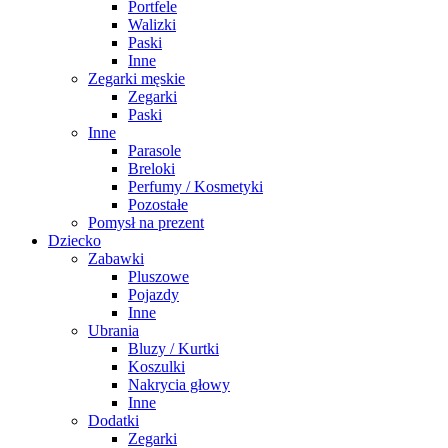
Portfele
Walizki
Paski
Inne
Zegarki męskie
Zegarki
Paski
Inne
Parasole
Breloki
Perfumy / Kosmetyki
Pozostałe
Pomysł na prezent
Dziecko
Zabawki
Pluszowe
Pojazdy
Inne
Ubrania
Bluzy / Kurtki
Koszulki
Nakrycia głowy
Inne
Dodatki
Zegarki