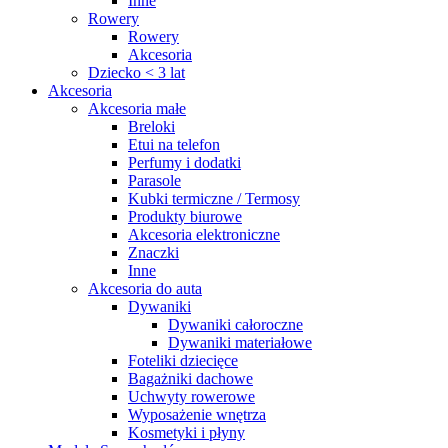
Inne
Rowery
Rowery
Akcesoria
Dziecko < 3 lat
Akcesoria
Akcesoria małe
Breloki
Etui na telefon
Perfumy i dodatki
Parasole
Kubki termiczne / Termosy
Produkty biurowe
Akcesoria elektroniczne
Znaczki
Inne
Akcesoria do auta
Dywaniki
Dywaniki całoroczne
Dywaniki materiałowe
Foteliki dziecięce
Bagażniki dachowe
Uchwyty rowerowe
Wyposażenie wnętrza
Kosmetyki i płyny