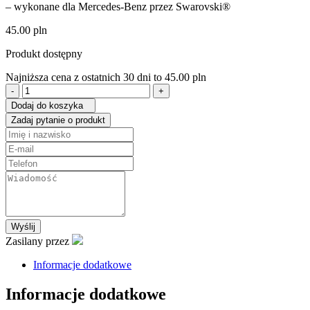
– wykonane dla Mercedes-Benz przez Swarovski®
45.00
pln
Produkt dostępny
Najniższa cena z ostatnich 30 dni to
45.00
pln
ilość
Ołówki
Dodaj do koszyka
kryształowe,5
Zadaj pytanie o produkt
szt
Wyślij
Zasilany przez
Informacje dodatkowe
Informacje dodatkowe