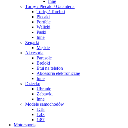
Inne
Torby / Plecaki / Galanteria
Torby / Torebki
Plecaki
Portfele
Walizki
Paski
Inne
Zegarki
Męskie
Akcesoria
Parasole
Breloki
Etui na telefon
Akcesoria elektroniczne
Inne
Dziecko
Ubranie
Zabawki
Inne
Modele samochodów
1:18
1:43
1:87
Motorsports