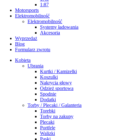
1:87
Motorsports
Elektromobilność
Elektromobilność
Systemy ładowania
Akcesoria
Wyprzedaż
Blog
Formularz zwrotu
Kobieta
Ubrania
Kurtki / Kamizelki
Koszulki
Nakrycia głowy
Odzież sportowa
Spodnie
Dodatki
Torby / Plecaki / Galanteria
Torebki
Torby na zakupy
Plecaki
Portfele
Walizki
Paski