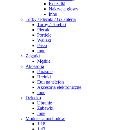
Koszulki
Nakrycia głowy
Inne
Torby / Plecaki / Galanteria
Torby / Torebki
Plecaki
Portfele
Walizki
Paski
Inne
Zegarki
Męskie
Akcesoria
Parasole
Breloki
Etui na telefon
Akcesoria elektroniczne
Inne
Dziecko
Ubranie
Zabawki
Inne
Modele samochodów
1:18
1:43