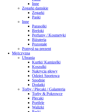
Inne
Zegarki damskie
Zegarki
Paski
Inne
Parasolki
Breloki
Perfumy / Kosmetyki
Biżuteria
Pozostałe
Pomysł na prezent
Mężczyzna
Ubrania
Kurtki/ Kamizelki
Koszulki
Nakrycia głowy
Odzież Sportowa
Spodnie
Dodatki
Torby / Plecaki / Galanteria
Torby & Pokrowce
Plecaki
Portfele
Walizki
Paski