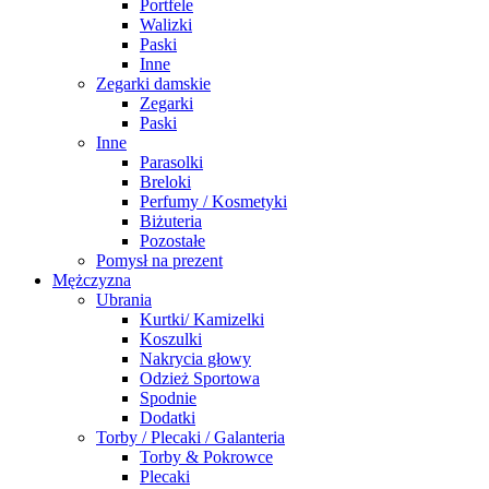
Portfele
Walizki
Paski
Inne
Zegarki damskie
Zegarki
Paski
Inne
Parasolki
Breloki
Perfumy / Kosmetyki
Biżuteria
Pozostałe
Pomysł na prezent
Mężczyzna
Ubrania
Kurtki/ Kamizelki
Koszulki
Nakrycia głowy
Odzież Sportowa
Spodnie
Dodatki
Torby / Plecaki / Galanteria
Torby & Pokrowce
Plecaki