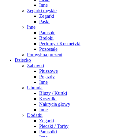
Inne
Zegarki męskie
Zegarki
Paski
Inne
Parasole
Breloki
Perfumy / Kosmetyki
Pozostałe
Pomysł na prezent
Dziecko
Zabawki
Pluszowe
Pojazdy
Inne
Ubrania
Bluzy / Kurtki
Koszulki
Nakrycia głowy
Inne
Dodatki
Zegarki
Plecaki / Torby
Parasolki