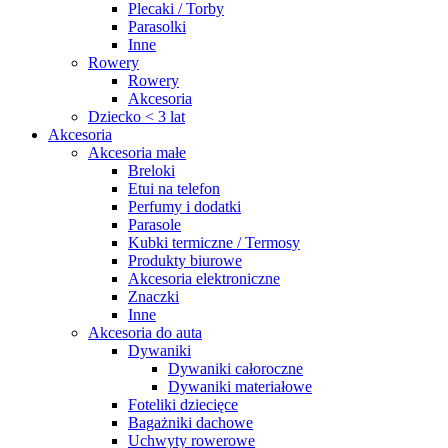
Plecaki / Torby
Parasolki
Inne
Rowery
Rowery
Akcesoria
Dziecko < 3 lat
Akcesoria
Akcesoria małe
Breloki
Etui na telefon
Perfumy i dodatki
Parasole
Kubki termiczne / Termosy
Produkty biurowe
Akcesoria elektroniczne
Znaczki
Inne
Akcesoria do auta
Dywaniki
Dywaniki całoroczne
Dywaniki materiałowe
Foteliki dziecięce
Bagażniki dachowe
Uchwyty rowerowe