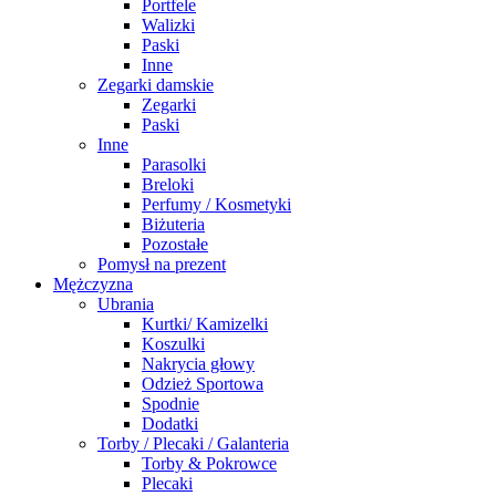
Portfele
Walizki
Paski
Inne
Zegarki damskie
Zegarki
Paski
Inne
Parasolki
Breloki
Perfumy / Kosmetyki
Biżuteria
Pozostałe
Pomysł na prezent
Mężczyzna
Ubrania
Kurtki/ Kamizelki
Koszulki
Nakrycia głowy
Odzież Sportowa
Spodnie
Dodatki
Torby / Plecaki / Galanteria
Torby & Pokrowce
Plecaki