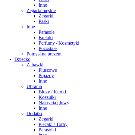
Inne
Zegarki męskie
Zegarki
Paski
Inne
Parasole
Breloki
Perfumy / Kosmetyki
Pozostałe
Pomysł na prezent
Dziecko
Zabawki
Pluszowe
Pojazdy
Inne
Ubrania
Bluzy / Kurtki
Koszulki
Nakrycia głowy
Inne
Dodatki
Zegarki
Plecaki / Torby
Parasolki