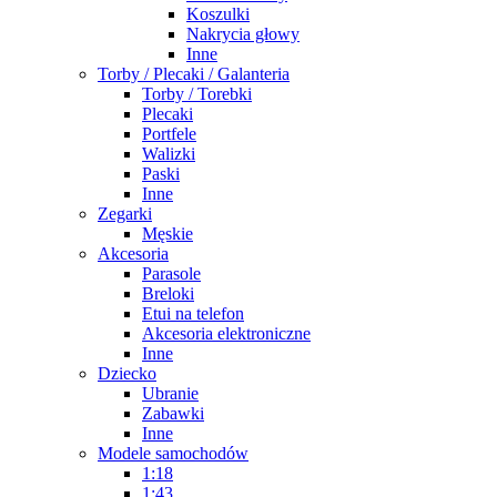
Koszulki
Nakrycia głowy
Inne
Torby / Plecaki / Galanteria
Torby / Torebki
Plecaki
Portfele
Walizki
Paski
Inne
Zegarki
Męskie
Akcesoria
Parasole
Breloki
Etui na telefon
Akcesoria elektroniczne
Inne
Dziecko
Ubranie
Zabawki
Inne
Modele samochodów
1:18
1:43