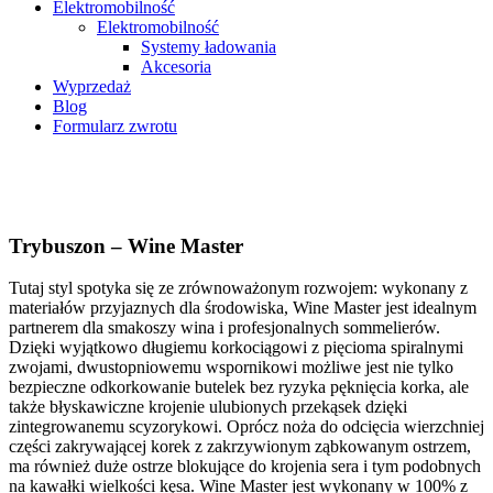
Elektromobilność
Elektromobilność
Systemy ładowania
Akcesoria
Wyprzedaż
Blog
Formularz zwrotu
Trybuszon – Wine Master
Tutaj styl spotyka się ze zrównoważonym rozwojem: wykonany z
materiałów przyjaznych dla środowiska, Wine Master jest idealnym
partnerem dla smakoszy wina i profesjonalnych sommelierów.
Dzięki wyjątkowo długiemu korkociągowi z pięcioma spiralnymi
zwojami, dwustopniowemu wspornikowi możliwe jest nie tylko
bezpieczne odkorkowanie butelek bez ryzyka pęknięcia korka, ale
także błyskawiczne krojenie ulubionych przekąsek dzięki
zintegrowanemu scyzorykowi. Oprócz noża do odcięcia wierzchniej
części zakrywającej korek z zakrzywionym ząbkowanym ostrzem,
ma również duże ostrze blokujące do krojenia sera i tym podobnych
na kawałki wielkości kęsa. Wine Master jest wykonany w 100% z