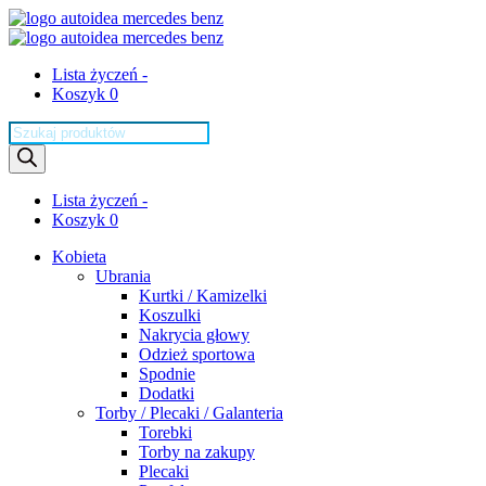
Lista życzeń -
Koszyk 0
Wyszukiwarka
produktów
Lista życzeń -
Koszyk 0
Kobieta
Ubrania
Kurtki / Kamizelki
Koszulki
Nakrycia głowy
Odzież sportowa
Spodnie
Dodatki
Torby / Plecaki / Galanteria
Torebki
Torby na zakupy
Plecaki