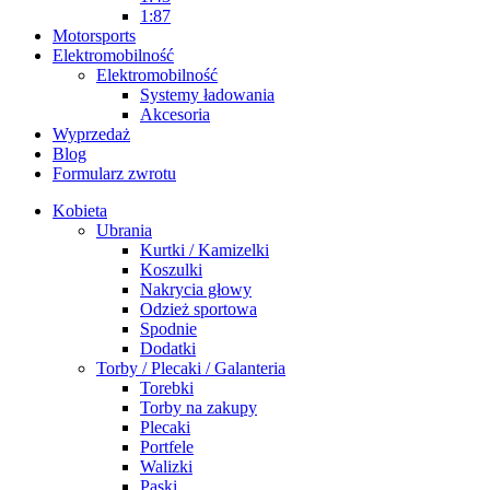
1:87
Motorsports
Elektromobilność
Elektromobilność
Systemy ładowania
Akcesoria
Wyprzedaż
Blog
Formularz zwrotu
Kobieta
Ubrania
Kurtki / Kamizelki
Koszulki
Nakrycia głowy
Odzież sportowa
Spodnie
Dodatki
Torby / Plecaki / Galanteria
Torebki
Torby na zakupy
Plecaki
Portfele
Walizki
Paski