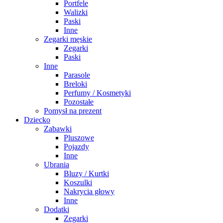
Portfele
Walizki
Paski
Inne
Zegarki męskie
Zegarki
Paski
Inne
Parasole
Breloki
Perfumy / Kosmetyki
Pozostałe
Pomysł na prezent
Dziecko
Zabawki
Pluszowe
Pojazdy
Inne
Ubrania
Bluzy / Kurtki
Koszulki
Nakrycia głowy
Inne
Dodatki
Zegarki