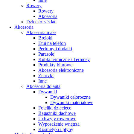
Inne
Rowery
Rowery
Akcesoria
Dziecko < 3 lat
Akcesoria
Akcesoria małe
Breloki
Etui na telefon
Perfumy i dodatki
Parasole
Kubki termiczne / Termosy
Produkty biurowe
Akcesoria elektroniczne
Znaczki
Inne
Akcesoria do auta
Dywaniki
Dywaniki całoroczne
Dywaniki materiałowe
Foteliki dziecięce
Bagażniki dachowe
Uchwyty rowerowe
Wyposażenie wnętrza
Kosmetyki i płyny