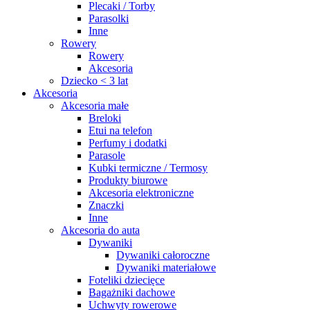
Plecaki / Torby
Parasolki
Inne
Rowery
Rowery
Akcesoria
Dziecko < 3 lat
Akcesoria
Akcesoria małe
Breloki
Etui na telefon
Perfumy i dodatki
Parasole
Kubki termiczne / Termosy
Produkty biurowe
Akcesoria elektroniczne
Znaczki
Inne
Akcesoria do auta
Dywaniki
Dywaniki całoroczne
Dywaniki materiałowe
Foteliki dziecięce
Bagażniki dachowe
Uchwyty rowerowe