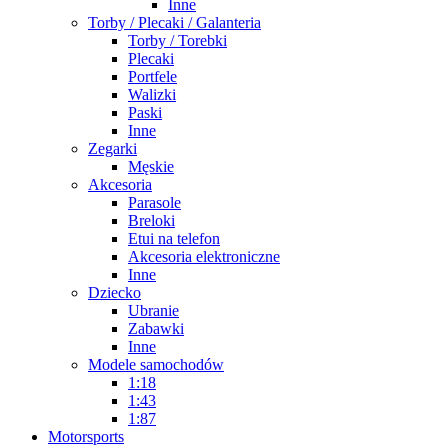
Inne
Torby / Plecaki / Galanteria
Torby / Torebki
Plecaki
Portfele
Walizki
Paski
Inne
Zegarki
Męskie
Akcesoria
Parasole
Breloki
Etui na telefon
Akcesoria elektroniczne
Inne
Dziecko
Ubranie
Zabawki
Inne
Modele samochodów
1:18
1:43
1:87
Motorsports