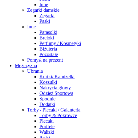
Inne
Zegarki damskie
Zegarki
Paski
Inne
Parasolki
Breloki
Perfumy / Kosmetyki
Biżuteria
Pozostałe
Pomysł na prezent
Mężczyzna
Ubrania
Kurtki/ Kamizelki
Koszulki
Nakrycia głowy
Odzież Sportowa
Spodnie
Dodatki
Torby / Plecaki / Galanteria
Torby & Pokrowce
Plecaki
Portfele
Walizki
Paski