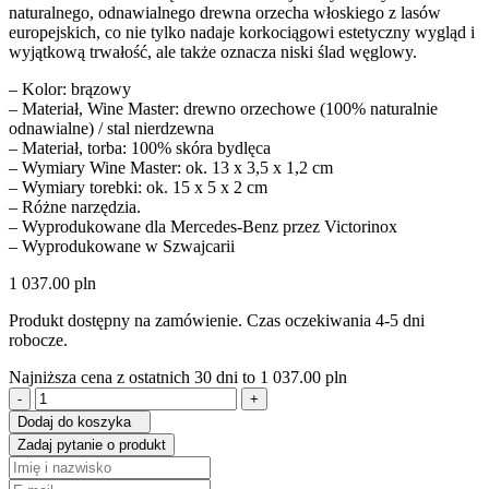
naturalnego, odnawialnego drewna orzecha włoskiego z lasów
europejskich, co nie tylko nadaje korkociągowi estetyczny wygląd i
wyjątkową trwałość, ale także oznacza niski ślad węglowy.
– Kolor: brązowy
– Materiał, Wine Master: drewno orzechowe (100% naturalnie
odnawialne) / stal nierdzewna
– Materiał, torba: 100% skóra bydlęca
– Wymiary Wine Master: ok. 13 x 3,5 x 1,2 cm
– Wymiary torebki: ok. 15 x 5 x 2 cm
– Różne narzędzia.
– Wyprodukowane dla Mercedes-Benz przez Victorinox
– Wyprodukowane w Szwajcarii
1 037.00
pln
Produkt dostępny na zamówienie. Czas oczekiwania 4-5 dni
robocze.
Najniższa cena z ostatnich 30 dni to
1 037.00
pln
ilość
Trybuszon
Dodaj do koszyka
-
Zadaj pytanie o produkt
Wine
Master