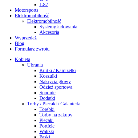
1:87
Motorsports
Elektromobilność
Elektromobilność
Systemy ładowania
Akcesoria
Wyprzedaż
Blog
Formularz zwrotu
Kobieta
Ubrania
Kurtki / Kamizelki
Koszulki
Nakrycia głowy
Odzież sportowa
Spodnie
Dodatki
Torby / Plecaki / Galanteria
Torebki
Torby na zakupy
Plecaki
Portfele
Walizki
Paski