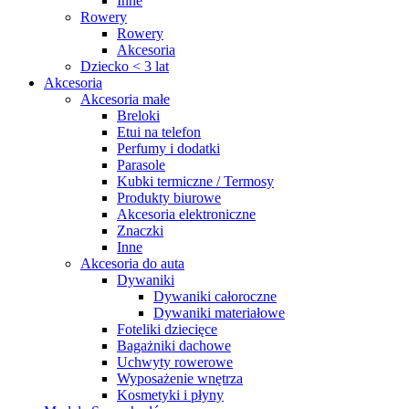
Inne
Rowery
Rowery
Akcesoria
Dziecko < 3 lat
Akcesoria
Akcesoria małe
Breloki
Etui na telefon
Perfumy i dodatki
Parasole
Kubki termiczne / Termosy
Produkty biurowe
Akcesoria elektroniczne
Znaczki
Inne
Akcesoria do auta
Dywaniki
Dywaniki całoroczne
Dywaniki materiałowe
Foteliki dziecięce
Bagażniki dachowe
Uchwyty rowerowe
Wyposażenie wnętrza
Kosmetyki i płyny