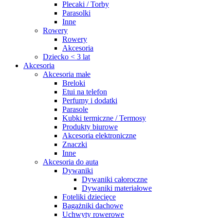
Plecaki / Torby
Parasolki
Inne
Rowery
Rowery
Akcesoria
Dziecko < 3 lat
Akcesoria
Akcesoria małe
Breloki
Etui na telefon
Perfumy i dodatki
Parasole
Kubki termiczne / Termosy
Produkty biurowe
Akcesoria elektroniczne
Znaczki
Inne
Akcesoria do auta
Dywaniki
Dywaniki całoroczne
Dywaniki materiałowe
Foteliki dziecięce
Bagażniki dachowe
Uchwyty rowerowe