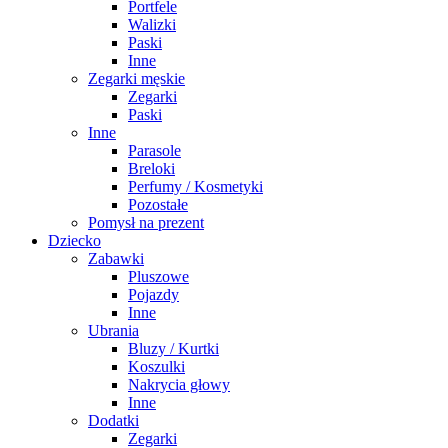
Portfele
Walizki
Paski
Inne
Zegarki męskie
Zegarki
Paski
Inne
Parasole
Breloki
Perfumy / Kosmetyki
Pozostałe
Pomysł na prezent
Dziecko
Zabawki
Pluszowe
Pojazdy
Inne
Ubrania
Bluzy / Kurtki
Koszulki
Nakrycia głowy
Inne
Dodatki
Zegarki