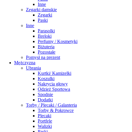
Inne
Zegarki damskie
Zegarki
Paski
Inne
Parasolki
Breloki
Perfumy / Kosmetyki
Biżuteria
Pozostałe
Pomysł na prezent
Mężczyzna
Ubrania
Kurtki/ Kamizelki
Koszulki
Nakrycia głowy
Odzież Sportowa
Spodnie
Dodatki
Torby / Plecaki / Galanteria
Torby & Pokrowce
Plecaki
Portfele
Walizki
Paski