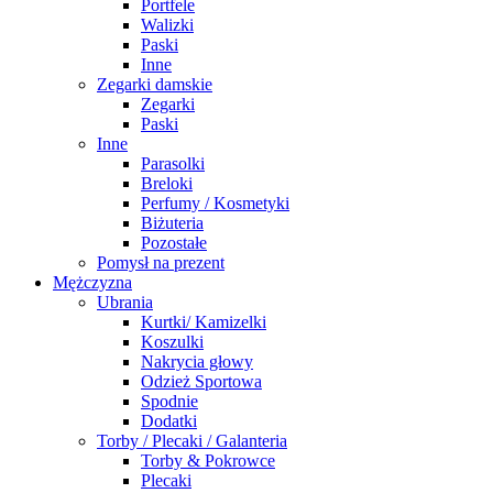
Portfele
Walizki
Paski
Inne
Zegarki damskie
Zegarki
Paski
Inne
Parasolki
Breloki
Perfumy / Kosmetyki
Biżuteria
Pozostałe
Pomysł na prezent
Mężczyzna
Ubrania
Kurtki/ Kamizelki
Koszulki
Nakrycia głowy
Odzież Sportowa
Spodnie
Dodatki
Torby / Plecaki / Galanteria
Torby & Pokrowce
Plecaki