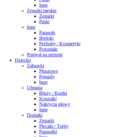
Inne
Zegarki męskie
Zegarki
Paski
Inne
Parasole
Breloki
Perfumy / Kosmetyki
Pozostałe
Pomysł na prezent
Dziecko
Zabawki
Pluszowe
Pojazdy
Inne
Ubrania
Bluzy / Kurtki
Koszulki
Nakrycia głowy
Inne
Dodatki
Zegarki
Plecaki / Torby
Parasolki