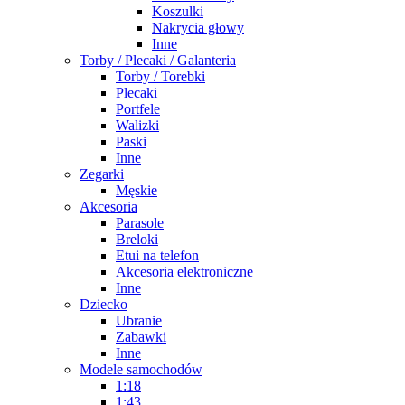
Koszulki
Nakrycia głowy
Inne
Torby / Plecaki / Galanteria
Torby / Torebki
Plecaki
Portfele
Walizki
Paski
Inne
Zegarki
Męskie
Akcesoria
Parasole
Breloki
Etui na telefon
Akcesoria elektroniczne
Inne
Dziecko
Ubranie
Zabawki
Inne
Modele samochodów
1:18
1:43