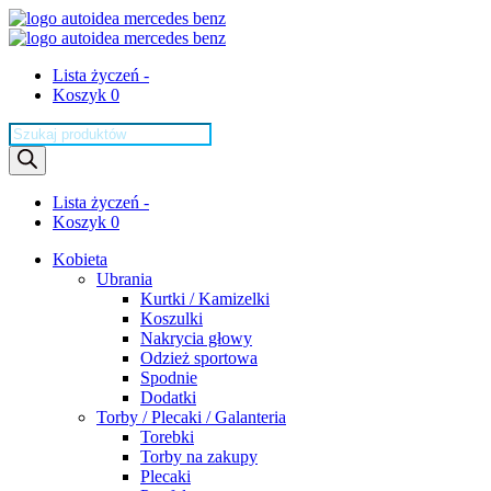
Lista życzeń -
Koszyk 0
Wyszukiwarka
produktów
Lista życzeń -
Koszyk 0
Kobieta
Ubrania
Kurtki / Kamizelki
Koszulki
Nakrycia głowy
Odzież sportowa
Spodnie
Dodatki
Torby / Plecaki / Galanteria
Torebki
Torby na zakupy
Plecaki