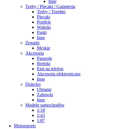
Inne
Torby / Plecaki / Galanteria
Torby / Torebki
Plecaki
Portfele
Walizki
Paski
Inne
Zegarki
Męskie
Akcesoria
Parasole
Breloki
Etui na telefon
Akcesoria elektroniczne
Inne
Dziecko
Ubranie
Zabawki
Inne
Modele samochodów
1:18
1:43
1:87
Motorsports