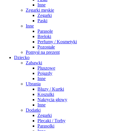
Inne
Zegarki męskie
Zegarki
Paski
Inne
Parasole
Breloki
Perfumy / Kosmetyki
Pozostałe
Pomysł na prezent
Dziecko
Zabawki
Pluszowe
Pojazdy
Inne
Ubrania
Bluzy / Kurtki
Koszulki
Nakrycia głowy
Inne
Dodatki
Zegarki
Plecaki / Torby
Parasolki