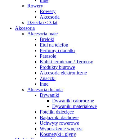
Inne
Rowery
Rowery
Akcesoria
Dziecko < 3 lat
Akcesoria
Akcesoria małe
Breloki
Etui na telefon
Perfumy i dodatki
Parasole
Kubki termiczne / Termosy
Produkty biurowe
Akcesoria elektroniczne
Znaczki
Inne
Akcesoria do auta
Dywaniki
Dywaniki całoroczne
Dywaniki materiałowe
Foteliki dziecięce
Bagażniki dachowe
Uchwyty rowerowe
Wyposażenie wnętrza
Kosmetyki i płyny