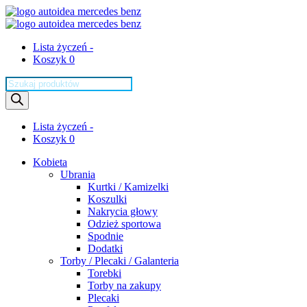
Lista życzeń -
Koszyk 0
Wyszukiwarka
produktów
Lista życzeń -
Koszyk 0
Kobieta
Ubrania
Kurtki / Kamizelki
Koszulki
Nakrycia głowy
Odzież sportowa
Spodnie
Dodatki
Torby / Plecaki / Galanteria
Torebki
Torby na zakupy
Plecaki