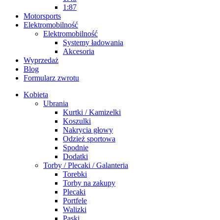
1:87
Motorsports
Elektromobilność
Elektromobilność
Systemy ładowania
Akcesoria
Wyprzedaż
Blog
Formularz zwrotu
Kobieta
Ubrania
Kurtki / Kamizelki
Koszulki
Nakrycia głowy
Odzież sportowa
Spodnie
Dodatki
Torby / Plecaki / Galanteria
Torebki
Torby na zakupy
Plecaki
Portfele
Walizki
Paski