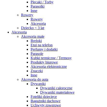
Plecaki / Torby
Parasolki
Inne
Rowery
Rowery
Akcesoria
Dziecko < 3 lat
Akcesoria
Akcesoria małe
Breloki
Etui na telefon
Perfumy i dodatki
Parasole
Kubki termiczne / Termosy
Produkty biurowe
Akcesoria elektroniczne
Znaczki
Inne
Akcesoria do auta
Dywaniki
Dywaniki całoroczne
Dywaniki materiałowe
Foteliki dziecięce
Bagażniki dachowe
Uchwyty rowerowe