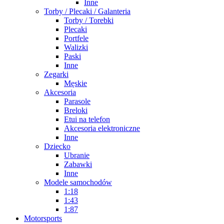
Inne
Torby / Plecaki / Galanteria
Torby / Torebki
Plecaki
Portfele
Walizki
Paski
Inne
Zegarki
Męskie
Akcesoria
Parasole
Breloki
Etui na telefon
Akcesoria elektroniczne
Inne
Dziecko
Ubranie
Zabawki
Inne
Modele samochodów
1:18
1:43
1:87
Motorsports