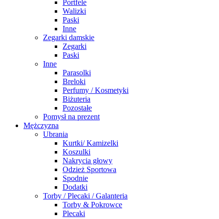
Portfele
Walizki
Paski
Inne
Zegarki damskie
Zegarki
Paski
Inne
Parasolki
Breloki
Perfumy / Kosmetyki
Biżuteria
Pozostałe
Pomysł na prezent
Mężczyzna
Ubrania
Kurtki/ Kamizelki
Koszulki
Nakrycia głowy
Odzież Sportowa
Spodnie
Dodatki
Torby / Plecaki / Galanteria
Torby & Pokrowce
Plecaki