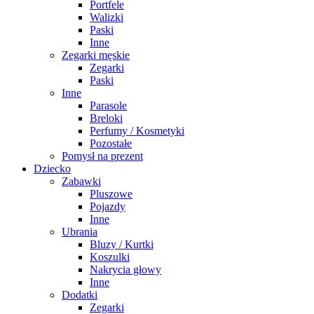
Portfele
Walizki
Paski
Inne
Zegarki męskie
Zegarki
Paski
Inne
Parasole
Breloki
Perfumy / Kosmetyki
Pozostałe
Pomysł na prezent
Dziecko
Zabawki
Pluszowe
Pojazdy
Inne
Ubrania
Bluzy / Kurtki
Koszulki
Nakrycia głowy
Inne
Dodatki
Zegarki