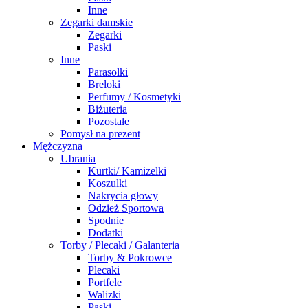
Inne
Zegarki damskie
Zegarki
Paski
Inne
Parasolki
Breloki
Perfumy / Kosmetyki
Biżuteria
Pozostałe
Pomysł na prezent
Mężczyzna
Ubrania
Kurtki/ Kamizelki
Koszulki
Nakrycia głowy
Odzież Sportowa
Spodnie
Dodatki
Torby / Plecaki / Galanteria
Torby & Pokrowce
Plecaki
Portfele
Walizki
Paski