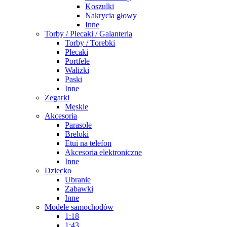
Koszulki
Nakrycia głowy
Inne
Torby / Plecaki / Galanteria
Torby / Torebki
Plecaki
Portfele
Walizki
Paski
Inne
Zegarki
Męskie
Akcesoria
Parasole
Breloki
Etui na telefon
Akcesoria elektroniczne
Inne
Dziecko
Ubranie
Zabawki
Inne
Modele samochodów
1:18
1:43