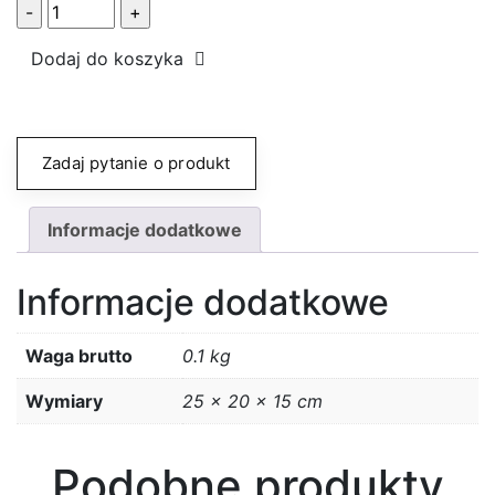
ilość
Czapka
Dodaj do koszyka
Trucker
Team
Mercedes-
AMG
Zadaj pytanie o produkt
F1
Informacje dodatkowe
Informacje dodatkowe
Waga brutto
0.1 kg
Wymiary
25 × 20 × 15 cm
Podobne produkty