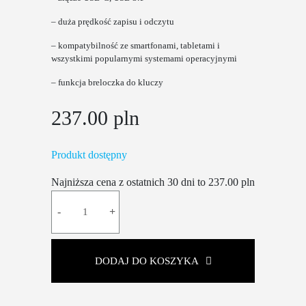
– duża prędkość zapisu i odczytu
– kompatybilność ze smartfonami, tabletami i
wszystkimi popularnymi systemami operacyjnymi
– funkcja breloczka do kluczy
237.00
pln
Produkt dostępny
Najniższa cena z ostatnich 30 dni to
237.00
pln
ilość
Dysk
USB
C
DODAJ DO KOSZYKA
64
GB
Mercedes-