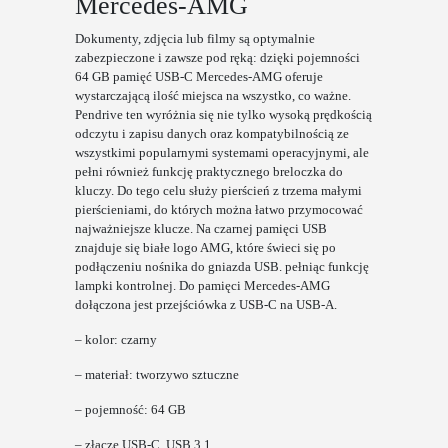
Mercedes-AMG
Dokumenty, zdjęcia lub filmy są optymalnie
zabezpieczone i zawsze pod ręką: dzięki pojemności
64 GB pamięć USB-C Mercedes-AMG oferuje
wystarczającą ilość miejsca na wszystko, co ważne.
Pendrive ten wyróżnia się nie tylko wysoką prędkością
odczytu i zapisu danych oraz kompatybilnością ze
wszystkimi popularnymi systemami operacyjnymi, ale
pełni również funkcję praktycznego breloczka do
kluczy. Do tego celu służy pierścień z trzema małymi
pierścieniami, do których można łatwo przymocować
najważniejsze klucze. Na czarnej pamięci USB
znajduje się białe logo AMG, które świeci się po
podłączeniu nośnika do gniazda USB. pełniąc funkcję
lampki kontrolnej. Do pamięci Mercedes-AMG
dołączona jest przejściówka z USB-C na USB-A.
– kolor: czarny
– materiał: tworzywo sztuczne
– pojemność: 64 GB
– złącze USB-C, USB 3.1