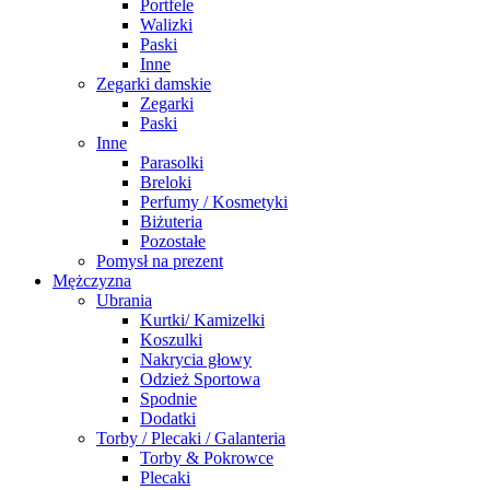
Portfele
Walizki
Paski
Inne
Zegarki damskie
Zegarki
Paski
Inne
Parasolki
Breloki
Perfumy / Kosmetyki
Biżuteria
Pozostałe
Pomysł na prezent
Mężczyzna
Ubrania
Kurtki/ Kamizelki
Koszulki
Nakrycia głowy
Odzież Sportowa
Spodnie
Dodatki
Torby / Plecaki / Galanteria
Torby & Pokrowce
Plecaki