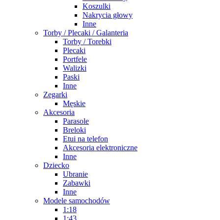
Koszulki
Nakrycia głowy
Inne
Torby / Plecaki / Galanteria
Torby / Torebki
Plecaki
Portfele
Walizki
Paski
Inne
Zegarki
Męskie
Akcesoria
Parasole
Breloki
Etui na telefon
Akcesoria elektroniczne
Inne
Dziecko
Ubranie
Zabawki
Inne
Modele samochodów
1:18
1:43