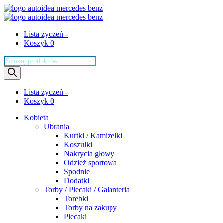
Lista życzeń -
Koszyk 0
Wyszukiwarka
produktów
Lista życzeń -
Koszyk 0
Kobieta
Ubrania
Kurtki / Kamizelki
Koszulki
Nakrycia głowy
Odzież sportowa
Spodnie
Dodatki
Torby / Plecaki / Galanteria
Torebki
Torby na zakupy
Plecaki