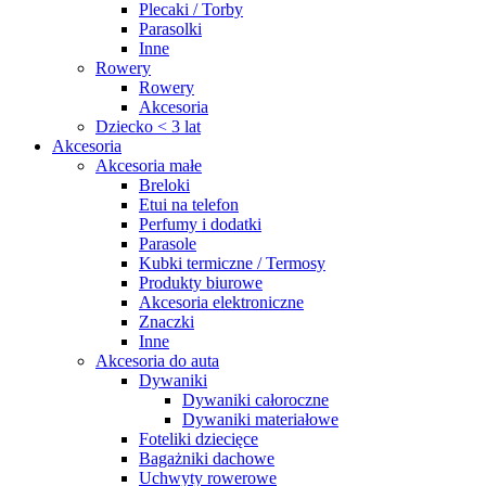
Plecaki / Torby
Parasolki
Inne
Rowery
Rowery
Akcesoria
Dziecko < 3 lat
Akcesoria
Akcesoria małe
Breloki
Etui na telefon
Perfumy i dodatki
Parasole
Kubki termiczne / Termosy
Produkty biurowe
Akcesoria elektroniczne
Znaczki
Inne
Akcesoria do auta
Dywaniki
Dywaniki całoroczne
Dywaniki materiałowe
Foteliki dziecięce
Bagażniki dachowe
Uchwyty rowerowe