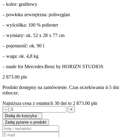
– kolor: grafitowy
– powłoka zewnętrzna: poliwęglan
– wyściółka: 100 % poliester
– wymiary: ok. 52 x 28 x 77 cm
– pojemność: ok. 90 l
– waga: ok. 4,8 kg
– made for Mercedes-Benz by HORIZN STUDIOS
2 873.00
pln
Produkt dostępny na zamówienie. Czas oczekiwania 4-5 dni
robocze.
Najniższa cena z ostatnich 30 dni to
2 873.00
pln
ilość
Walizka
Dodaj do koszyka
Horizn
Zadaj pytanie o produkt
Studios
H7
Mercedes-