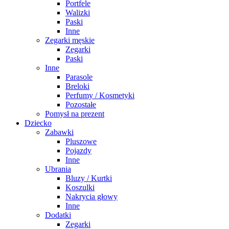
Portfele
Walizki
Paski
Inne
Zegarki męskie
Zegarki
Paski
Inne
Parasole
Breloki
Perfumy / Kosmetyki
Pozostałe
Pomysł na prezent
Dziecko
Zabawki
Pluszowe
Pojazdy
Inne
Ubrania
Bluzy / Kurtki
Koszulki
Nakrycia głowy
Inne
Dodatki
Zegarki