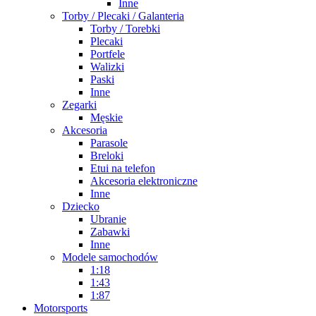
Inne
Torby / Plecaki / Galanteria
Torby / Torebki
Plecaki
Portfele
Walizki
Paski
Inne
Zegarki
Męskie
Akcesoria
Parasole
Breloki
Etui na telefon
Akcesoria elektroniczne
Inne
Dziecko
Ubranie
Zabawki
Inne
Modele samochodów
1:18
1:43
1:87
Motorsports