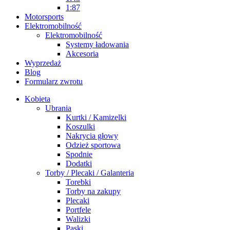
1:87
Motorsports
Elektromobilność
Elektromobilność
Systemy ładowania
Akcesoria
Wyprzedaż
Blog
Formularz zwrotu
Kobieta
Ubrania
Kurtki / Kamizelki
Koszulki
Nakrycia głowy
Odzież sportowa
Spodnie
Dodatki
Torby / Plecaki / Galanteria
Torebki
Torby na zakupy
Plecaki
Portfele
Walizki
Paski