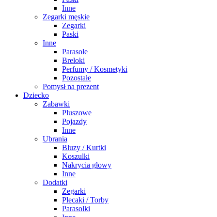
Inne
Zegarki męskie
Zegarki
Paski
Inne
Parasole
Breloki
Perfumy / Kosmetyki
Pozostałe
Pomysł na prezent
Dziecko
Zabawki
Pluszowe
Pojazdy
Inne
Ubrania
Bluzy / Kurtki
Koszulki
Nakrycia głowy
Inne
Dodatki
Zegarki
Plecaki / Torby
Parasolki