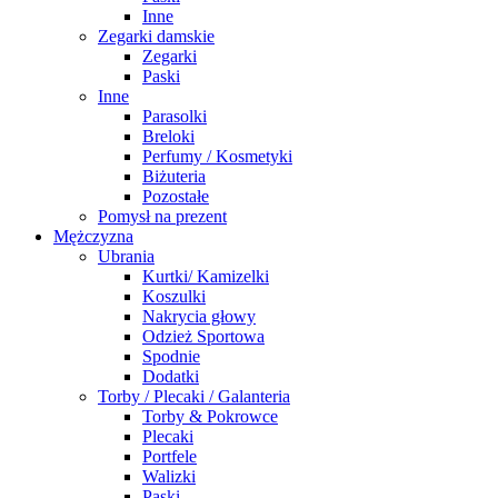
Inne
Zegarki damskie
Zegarki
Paski
Inne
Parasolki
Breloki
Perfumy / Kosmetyki
Biżuteria
Pozostałe
Pomysł na prezent
Mężczyzna
Ubrania
Kurtki/ Kamizelki
Koszulki
Nakrycia głowy
Odzież Sportowa
Spodnie
Dodatki
Torby / Plecaki / Galanteria
Torby & Pokrowce
Plecaki
Portfele
Walizki
Paski