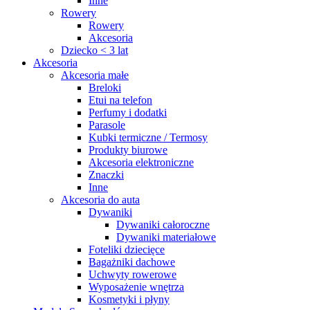
Inne
Rowery
Rowery
Akcesoria
Dziecko < 3 lat
Akcesoria
Akcesoria małe
Breloki
Etui na telefon
Perfumy i dodatki
Parasole
Kubki termiczne / Termosy
Produkty biurowe
Akcesoria elektroniczne
Znaczki
Inne
Akcesoria do auta
Dywaniki
Dywaniki całoroczne
Dywaniki materiałowe
Foteliki dziecięce
Bagażniki dachowe
Uchwyty rowerowe
Wyposażenie wnętrza
Kosmetyki i płyny